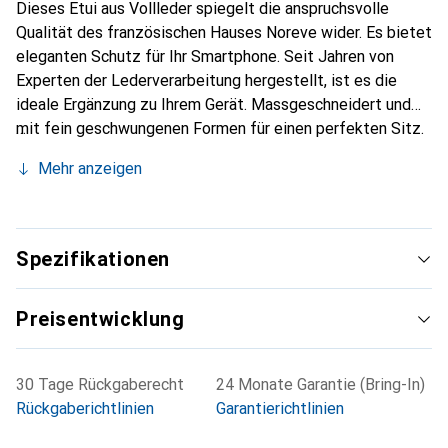
Dieses Etui aus Vollleder spiegelt die anspruchsvolle
Qualität des französischen Hauses Noreve wider. Es bietet
eleganten Schutz für Ihr Smartphone. Seit Jahren von
Experten der Lederverarbeitung hergestellt, ist es die
ideale Ergänzung zu Ihrem Gerät. Massgeschneidert und
mit fein geschwungenen Formen für einen perfekten Sitz.
Ein elegantes Accessoire und das ideale Gewand für Ihr
Mehr anzeigen
Smartphone. Die Marke Noreve ist international für ihre
hochwertigen Produkte bekannt und stets eine gute Wahl
für den anspruchsvollen Kunden.
Spezifikationen
Preisentwicklung
30 Tage Rückgaberecht
24 Monate Garantie (Bring-In)
Rückgaberichtlinien
Garantierichtlinien