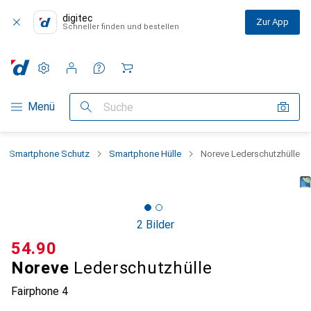
digitec
Zur App
Schneller finden und bestellen
Einstellungen
Kundenkonto
Vergleichslisten
Merklisten
Warenkorb
Navigation nach Kategorien
Menü
Suche
Smartphone Schutz
Smartphone Hülle
Noreve Lederschutzhülle
2 Bilder
CHF
54.90
Noreve
Lederschutzhülle
Fairphone 4