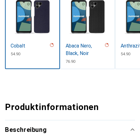
Cobalt
Abaca Nero,
Anthrazi
Black, Noir
CHF
54.90
CHF
54.90
CHF
76.90
Produktinformationen
Beschreibung