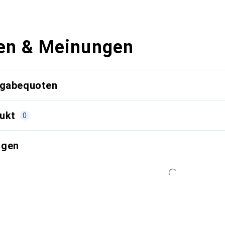
en & Meinungen
kgabequoten
ukt
0
ngen