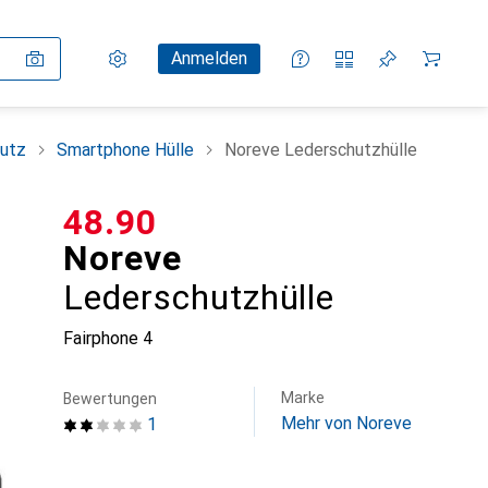
Einstellungen
Kundenkonto
Vergleichslisten
Merklisten
Warenkorb
Anmelden
utz
Smartphone Hülle
Noreve Lederschutzhülle
CHF
48.90
Noreve
Lederschutzhülle
Fairphone 4
Marke
Bewertungen
Mehr von Noreve
1