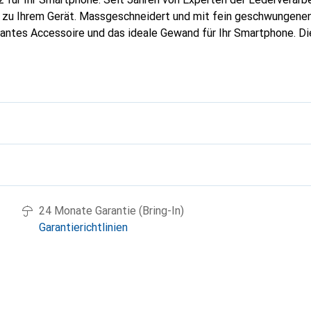
g zu Ihrem Gerät. Massgeschneidert und mit fein geschwungenen
gantes Accessoire und das ideale Gewand für Ihr Smartphone. D
hochwertigen Produkte bekannt und stets eine gute Wahl für den
g
24 Monate Garantie (Bring-In)
Garantierichtlinien