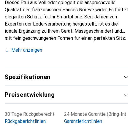
Dieses Etui aus Vollleder spiegelt die anspruchsvolle
Qualität des französischen Hauses Noreve wider. Es bietet
eleganten Schutz für Ihr Smartphone. Seit Jahren von
Experten der Lederverarbeitung hergestellt, ist es die
ideale Ergänzung zu Ihrem Gerät. Massgeschneidert und
mit fein geschwungenen Formen für einen perfekten Sitz.
Ein elegantes Accessoire und das ideale Gewand für Ihr
Mehr anzeigen
Smartphone. Die Marke Noreve ist international für ihre
hochwertigen Produkte bekannt und stets eine gute Wahl
für den anspruchsvollen Kunden.
Spezifikationen
Preisentwicklung
30 Tage Rückgaberecht
24 Monate Garantie (Bring-In)
Rückgaberichtlinien
Garantierichtlinien