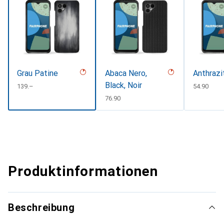
Grau Patine
Abaca Nero,
Anthrazi
Black, Noir
CHF
139.–
CHF
54.90
CHF
76.90
Produktinformationen
Beschreibung