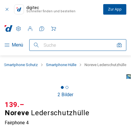
digitec
Zur App
Schneller finden und bestellen
Einstellungen
Kundenkonto
Vergleichslisten
Merklisten
Warenkorb
Navigation nach Kategorien
Menü
Suche
Smartphone Schutz
Smartphone Hülle
Noreve Lederschutzhülle
2 Bilder
CHF
139.–
Noreve
Lederschutzhülle
Fairphone 4