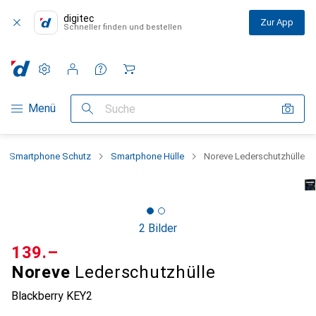
digitec
Zur App
Schneller finden und bestellen
Einstellungen
Kundenkonto
Vergleichslisten
Merklisten
Warenkorb
Navigation nach Kategorien
Menü
Suche
Smartphone Schutz
Smartphone Hülle
Noreve Lederschutzhülle
2 Bilder
CHF
139.–
Noreve
Lederschutzhülle
Blackberry KEY2