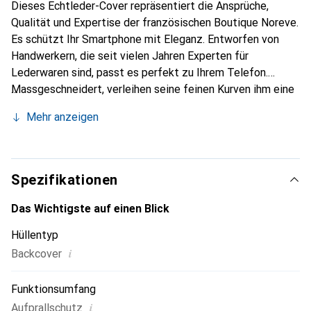
Dieses Echtleder-Cover repräsentiert die Ansprüche,
Qualität und Expertise der französischen Boutique Noreve.
Es schützt Ihr Smartphone mit Eleganz. Entworfen von
Handwerkern, die seit vielen Jahren Experten für
Lederwaren sind, passt es perfekt zu Ihrem Telefon.
Massgeschneidert, verleihen seine feinen Kurven ihm eine
echte zweite Haut. Es wird zum schicken und
Mehr anzeigen
unverzichtbaren Accessoire Ihres Smartphones.
International anerkannt für ihre hochwertigen Produkte ist
die Marke Noreve eine sichere Wahl für eine
anspruchsvolle Kundschaft.
Spezifikationen
Das Wichtigste auf einen Blick
Hüllentyp
i
Backcover
Funktionsumfang
i
Aufprallschutz