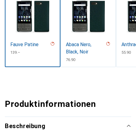
Fauve Patine
Abaca Nero,
Anthra
Black, Noir
CHF
139.–
CHF
55.90
CHF
76.90
Produktinformationen
Beschreibung