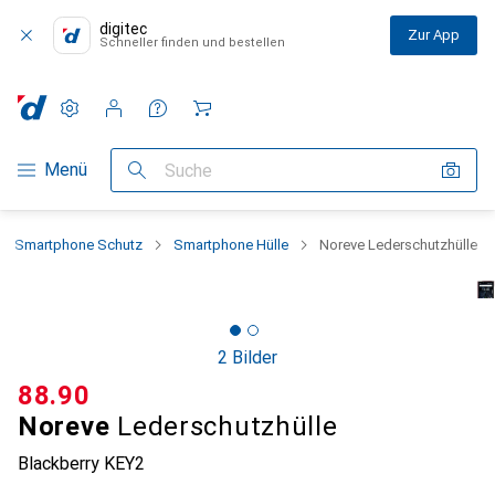
digitec
Zur App
Schneller finden und bestellen
Einstellungen
Kundenkonto
Vergleichslisten
Merklisten
Warenkorb
Navigation nach Kategorien
Menü
Suche
Smartphone Schutz
Smartphone Hülle
Noreve Lederschutzhülle
2 Bilder
CHF
88.90
Noreve
Lederschutzhülle
Blackberry KEY2