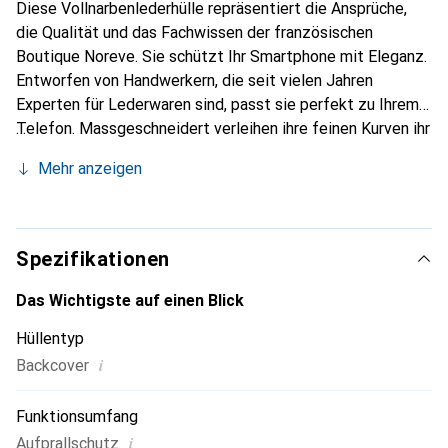
Diese Vollnarbenlederhülle repräsentiert die Ansprüche,
die Qualität und das Fachwissen der französischen
Boutique Noreve. Sie schützt Ihr Smartphone mit Eleganz.
Entworfen von Handwerkern, die seit vielen Jahren
Experten für Lederwaren sind, passt sie perfekt zu Ihrem
Telefon. Massgeschneidert verleihen ihre feinen Kurven ihr
eine echte zweite Haut. Sie wird zum schicken und
Mehr anzeigen
unverzichtbaren Accessoire Ihres Smartphones.
International anerkannt für ihre hochwertigen Produkte ist
die Marke Noreve eine sichere Wahl für eine
anspruchsvolle Klientel.
Spezifikationen
Das Wichtigste auf einen Blick
Hüllentyp
i
Backcover
Funktionsumfang
i
Aufprallschutz