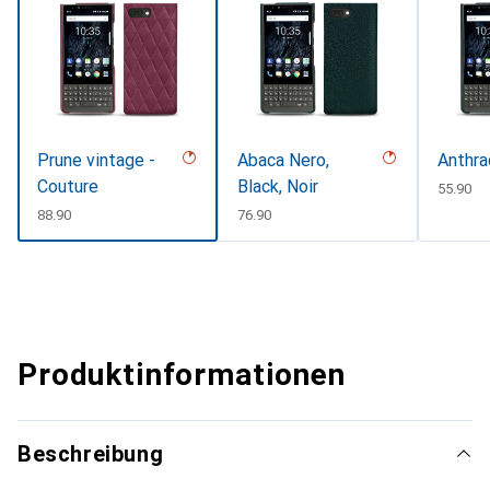
Prune vintage -
Abaca Nero,
Anthra
Couture
Black, Noir
CHF
55.90
CHF
88.90
CHF
76.90
Produktinformationen
Beschreibung