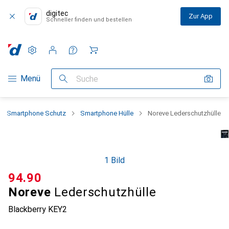
digitec
Zur App
Schneller finden und bestellen
Einstellungen
Kundenkonto
Vergleichslisten
Merklisten
Warenkorb
Navigation nach Kategorien
Menü
Suche
Smartphone Schutz
Smartphone Hülle
Noreve Lederschutzhülle
1 Bild
CHF
94.90
Noreve
Lederschutzhülle
Blackberry KEY2