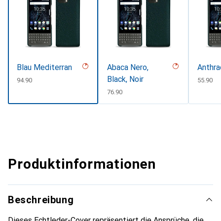
Blau Mediterran
Abaca Nero,
Anthra
Black, Noir
CHF
94.90
CHF
55.90
CHF
76.90
Produktinformationen
Beschreibung
Dieses Echtleder-Cover repräsentiert die Ansprüche, die