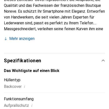
Qualität und das Fachwissen der französischen Boutique
Noreve. Es schützt Ihr Smartphone mit Eleganz. Entworfen
von Handwerkern, die seit vielen Jahren Experten für
Lederwaren sind, passt es perfekt zu Ihrem Telefon.
Massgeschneidert, verleihen seine feinen Kurven ihm eine
echte zweite Haut. Es wird zum schicken und
Mehr anzeigen
unverzichtbaren Accessoire für Ihr Smartphone.
International anerkannt für ihre hochwertigen Produkte ist
die Marke Noreve eine sichere Wahl für eine
anspruchsvolle Kundschaft.
Spezifikationen
Das Wichtigste auf einen Blick
Hüllentyp
i
Backcover
Funktionsumfang
i
Aufprallschutz