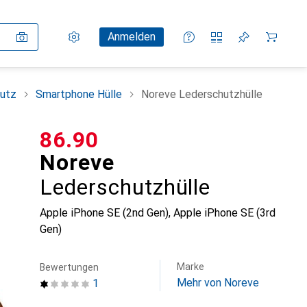
Einstellungen
Kundenkonto
Vergleichslisten
Merklisten
Warenkorb
Anmelden
utz
Smartphone Hülle
Noreve Lederschutzhülle
CHF
86.90
Noreve
Lederschutzhülle
Apple iPhone SE (2nd Gen), Apple iPhone SE (3rd
Gen)
Marke
Bewertungen
Mehr von Noreve
1