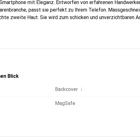
r Smartphone mit Eleganz. Entworfen von erfahrenen Handwerker
arenbranche, passt sie perfekt zu Ihrem Telefon. Massgeschneid
echte zweite Haut. Sie wird zum schicken und unverzichtbaren Ac
al anerkannt für ihre hochwertigen Produkte ist die Marke Nore
volle Kundschaft.
en Blick
i
Backcover
MagSafe