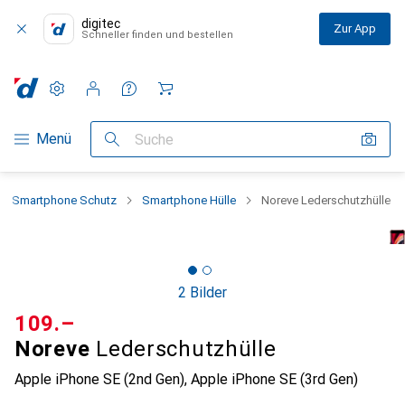
digitec
Zur App
Schneller finden und bestellen
Einstellungen
Kundenkonto
Vergleichslisten
Merklisten
Warenkorb
Navigation nach Kategorien
Menü
Suche
Smartphone Schutz
Smartphone Hülle
Noreve Lederschutzhülle
2 Bilder
CHF
109.–
Noreve
Lederschutzhülle
Apple iPhone SE (2nd Gen), Apple iPhone SE (3rd Gen)