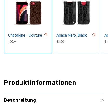
Châtaigne - Couture
Abaca Nero, Black
Ac
CHF
109.–
CHF
83.90
C
81
Produktinformationen
Beschreibung