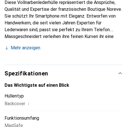
Diese Vollnarbenlederhülle repräsentiert die Ansprüche,
Qualität und Expertise der französischen Boutique Noreve.
Sie schützt Ihr Smartphone mit Eleganz. Entworfen von
Handwerkern, die seit vielen Jahren Experten für
Lederwaren sind, passt sie perfekt zu Ihrem Telefon.
Massgeschneidert verleihen ihre feinen Kurven ihr eine
echte zweite Haut. Sie wird zum schicken und
Mehr anzeigen
unverzichtbaren Accessoire Ihres Smartphones.
International anerkannt für ihre hochwertigen Produkte ist
die Marke Noreve eine sichere Wahl für eine
anspruchsvolle Kundschaft.
Spezifikationen
Das Wichtigste auf einen Blick
Hüllentyp
i
Backcover
Funktionsumfang
MagSafe