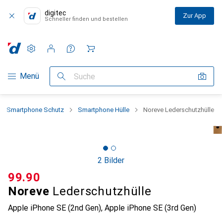
digitec
Zur App
Schneller finden und bestellen
Einstellungen
Kundenkonto
Vergleichslisten
Merklisten
Warenkorb
Navigation nach Kategorien
Menü
Suche
Smartphone Schutz
Smartphone Hülle
Noreve Lederschutzhülle
2 Bilder
CHF
99.90
Noreve
Lederschutzhülle
Apple iPhone SE (2nd Gen), Apple iPhone SE (3rd Gen)