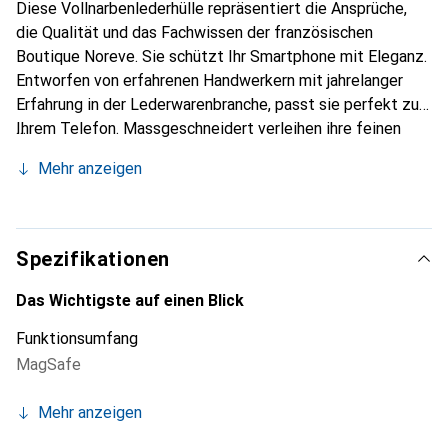
Diese Vollnarbenlederhülle repräsentiert die Ansprüche,
die Qualität und das Fachwissen der französischen
Boutique Noreve. Sie schützt Ihr Smartphone mit Eleganz.
Entworfen von erfahrenen Handwerkern mit jahrelanger
Erfahrung in der Lederwarenbranche, passt sie perfekt zu
Ihrem Telefon. Massgeschneidert verleihen ihre feinen
Kurven ihr eine echte zweite Haut. Sie wird zum schicken
Mehr anzeigen
und unverzichtbaren Accessoire für Ihr Smartphone.
International anerkannt für ihre hochwertigen Produkte ist
die Marke Noreve eine zuverlässige Wahl für eine
anspruchsvolle Kundschaft.
Spezifikationen
Das Wichtigste auf einen Blick
Funktionsumfang
MagSafe
Mehr anzeigen