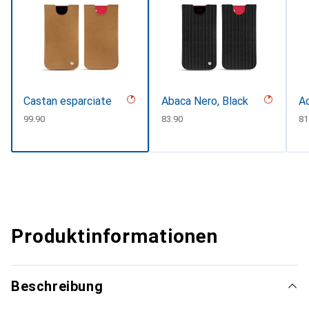
Castan esparciate
Abaca Nero, Black
Ac
CHF
99.90
CHF
83.90
C
81
Produktinformationen
Beschreibung