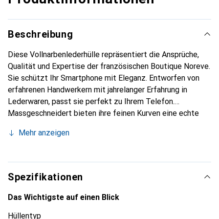
Beschreibung
Diese Vollnarbenlederhülle repräsentiert die Ansprüche,
Qualität und Expertise der französischen Boutique Noreve.
Sie schützt Ihr Smartphone mit Eleganz. Entworfen von
erfahrenen Handwerkern mit jahrelanger Erfahrung in
Lederwaren, passt sie perfekt zu Ihrem Telefon.
Massgeschneidert bieten ihre feinen Kurven eine echte
zweite Haut. Sie wird zum schicken und unverzichtbaren
Mehr anzeigen
Accessoire für Ihr Smartphone. Die Marke Noreve ist
international für ihre hochwertigen Produkte anerkannt und
eine zuverlässige Wahl für eine anspruchsvolle Kundschaft.
Spezifikationen
Das Wichtigste auf einen Blick
Hüllentyp