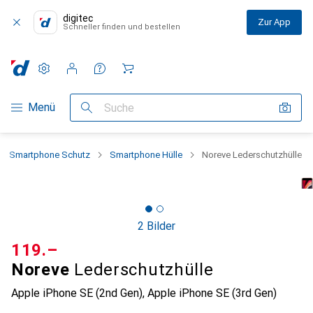
digitec
Zur App
Schneller finden und bestellen
Einstellungen
Kundenkonto
Vergleichslisten
Merklisten
Warenkorb
Navigation nach Kategorien
Menü
Suche
Smartphone Schutz
Smartphone Hülle
Noreve Lederschutzhülle
2 Bilder
CHF
119.–
Noreve
Lederschutzhülle
Apple iPhone SE (2nd Gen), Apple iPhone SE (3rd Gen)