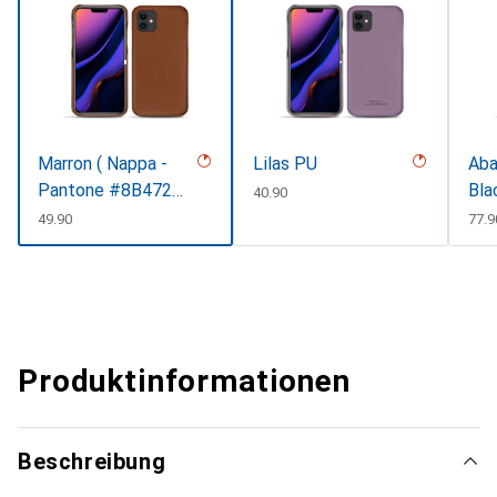
Marron ( Nappa -
Lilas PU
Aba
Pantone #8B4720
Bla
CHF
40.90
)
CHF
49.90
CHF
77.9
Produktinformationen
Beschreibung