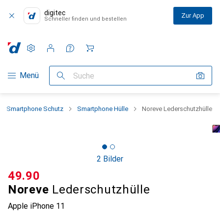
digitec
Zur App
Schneller finden und bestellen
Einstellungen
Kundenkonto
Vergleichslisten
Merklisten
Warenkorb
Navigation nach Kategorien
Menü
Suche
Smartphone Schutz
Smartphone Hülle
Noreve Lederschutzhülle
2 Bilder
CHF
49.90
Noreve
Lederschutzhülle
Apple iPhone 11