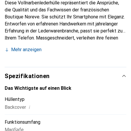
Diese Vollnarbenlederhülle repräsentiert die Ansprüche,
die Qualität und das Fachwissen der französischen
Boutique Noreve. Sie schützt Ihr Smartphone mit Eleganz.
Entworfen von erfahrenen Handwerkern mit jahrelanger
Erfahrung in der Lederwarenbranche, passt sie perfekt zu
Ihrem Telefon. Massgeschneidert, verleihen ihre feinen
Kurven ihr eine echte zweite Haut. Sie wird zum schicken
Mehr anzeigen
und unverzichtbaren Accessoire für Ihr Smartphone.
International anerkannt für ihre hochwertigen Produkte ist
die Marke Noreve eine zuverlässige Wahl für eine
anspruchsvolle Kundschaft.
Spezifikationen
Das Wichtigste auf einen Blick
Hüllentyp
i
Backcover
Funktionsumfang
MagSafe