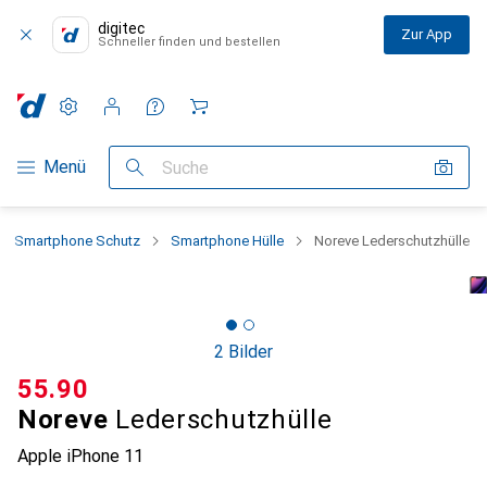
digitec
Zur App
Schneller finden und bestellen
Einstellungen
Kundenkonto
Vergleichslisten
Merklisten
Warenkorb
Navigation nach Kategorien
Menü
Suche
Smartphone Schutz
Smartphone Hülle
Noreve Lederschutzhülle
2 Bilder
CHF
55.90
Noreve
Lederschutzhülle
Apple iPhone 11