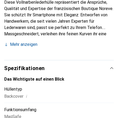
Diese Vollnarbenlederhülle repräsentiert die Ansprüche,
Qualität und Expertise der französischen Boutique Noreve.
Sie schützt Ihr Smartphone mit Eleganz. Entworfen von
Handwerkern, die seit vielen Jahren Experten für
Lederwaren sind, passt sie perfekt zu Ihrem Telefon.
Massgeschneidert, verleihen ihre feinen Kurven ihr eine
echte zweite Haut. Sie wird zum schicken und
Mehr anzeigen
unverzichtbaren Accessoire für Ihr Smartphone.
International anerkannt für ihre hochwertigen Produkte ist
die Marke Noreve eine sichere Wahl für eine
anspruchsvolle Kundschaft.
Spezifikationen
Das Wichtigste auf einen Blick
Hüllentyp
i
Backcover
Funktionsumfang
MagSafe