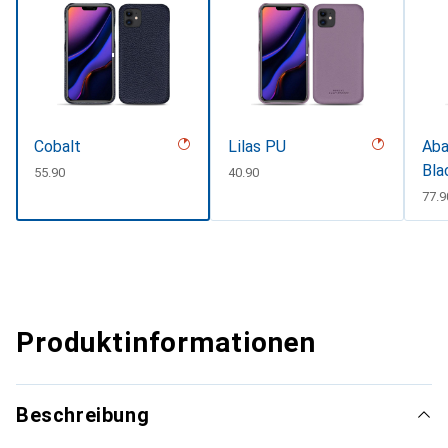
Cobalt
Lilas PU
Aba
Bla
CHF
55.90
CHF
40.90
CHF
77.9
Produktinformationen
Beschreibung