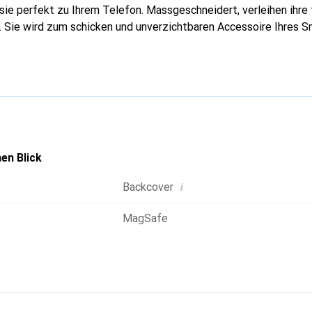
sie perfekt zu Ihrem Telefon. Massgeschneidert, verleihen ihre 
. Sie wird zum schicken und unverzichtbaren Accessoire Ihres 
 für ihre hochwertigen Produkte ist die Marke Noreve eine siche
aft.
en Blick
i
Backcover
MagSafe