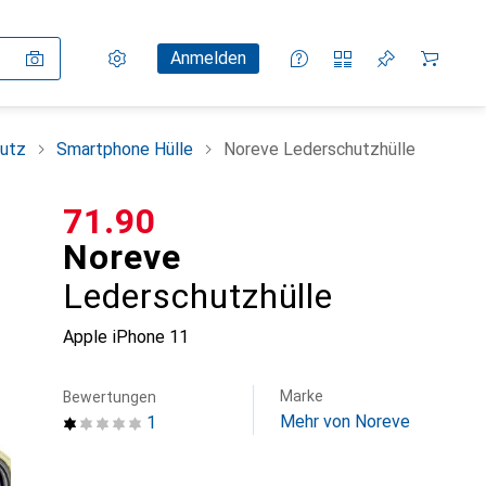
Einstellungen
Kundenkonto
Vergleichslisten
Merklisten
Warenkorb
Anmelden
utz
Smartphone Hülle
Noreve Lederschutzhülle
CHF
71.90
Noreve
Lederschutzhülle
Apple iPhone 11
Marke
Bewertungen
Mehr von Noreve
1