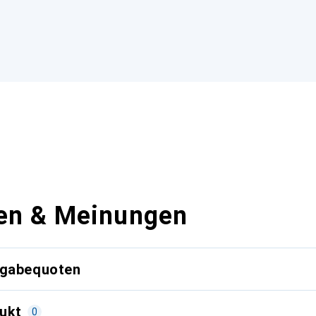
en & Meinungen
kgabequoten
ukt
0