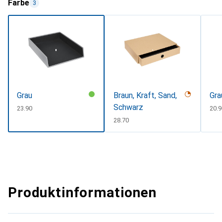
Farbe
3
Grau
Braun, Kraft, Sand,
Gra
Schwarz
CHF
23.90
CHF
20.9
CHF
28.70
Produktinformationen