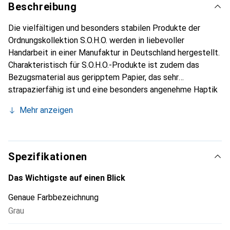
Beschreibung
Die vielfältigen und besonders stabilen Produkte der
Ordnungskollektion S.O.H.O. werden in liebevoller
Handarbeit in einer Manufaktur in Deutschland hergestellt.
Charakteristisch für S.O.H.O.-Produkte ist zudem das
Bezugsmaterial aus geripptem Papier, das sehr
strapazierfähig ist und eine besonders angenehme Haptik
hat. Ob im Büro, im Home Office oder zu Hause – S.O.H.O.-
Mehr anzeigen
Produkte sind vielseitig einsetzbar und lassen Stil und
Ordnung einziehen.
Spezifikationen
Das Wichtigste auf einen Blick
Genaue Farbbezeichnung
Grau