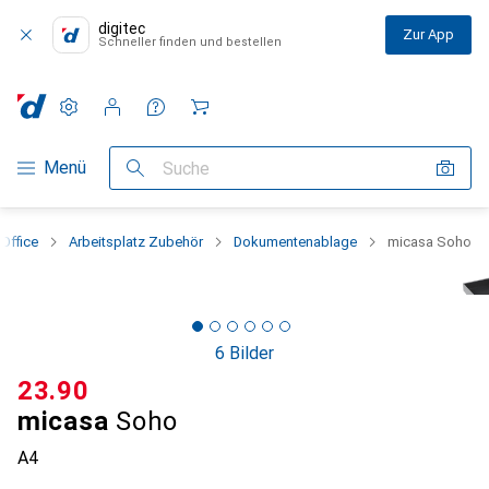
digitec
Zur App
Schneller finden und bestellen
Einstellungen
Kundenkonto
Vergleichslisten
Merklisten
Warenkorb
Navigation nach Kategorien
Menü
Suche
Office
Arbeitsplatz Zubehör
Dokumentenablage
micasa Soho
6 Bilder
CHF
23.90
micasa
Soho
A4