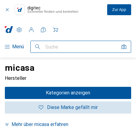
digitec
Zur App
Schneller finden und bestellen
Einstellungen
Kundenkonto
Vergleichslisten
Merklisten
Warenkorb
Navigation nach Kategorien
Menü
Suche
micasa
Hersteller
Kategorien anzeigen
Diese Marke gefällt mir
Mehr über micasa erfahren