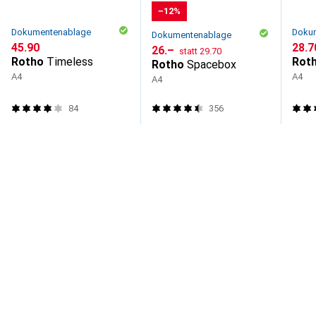
−12%
Dokumentenablage
Doku
Dokumentenablage
CHF
45.90
CHF
28.7
CHF
CHF
26.–
statt
29.70
Rotho
Timeless
Rot
Rotho
Spacebox
A4
A4
A4
84
356