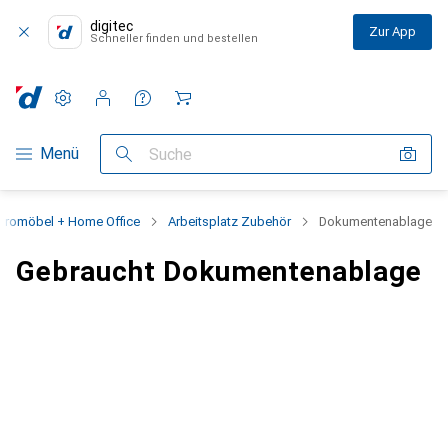
digitec
Zur App
Schneller finden und bestellen
Einstellungen
Kundenkonto
Vergleichslisten
Merklisten
Warenkorb
Navigation nach Kategorien
Menü
Suche
üromöbel + Home Office
Arbeitsplatz Zubehör
Dokumentenablage
Gebraucht Dokumentenablage