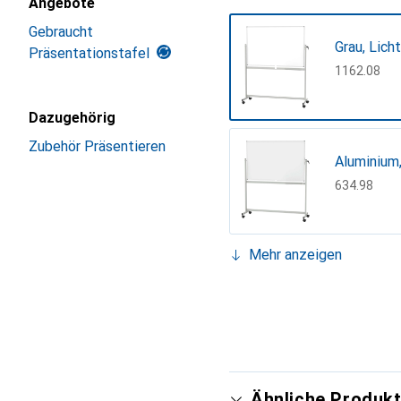
Angebote
Gebraucht
Grau, Lich
Präsentationstafel
CHF
1162.08
Dazugehörig
Zubehör Präsentieren
Aluminium,
CHF
634.98
Mehr anzeigen
Grau, Weis
CHF
1135.05
Ähnliche Produkt