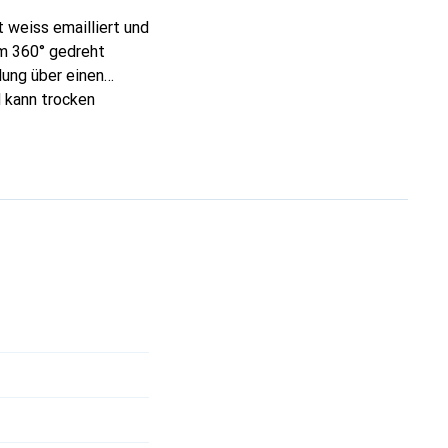
 weiss emailliert und
um 360° gedreht
lung über einen
 kann trocken
 in Kantinen, in