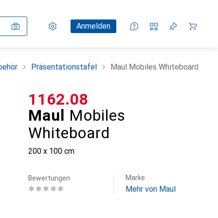
Einstellungen
Kundenkonto
Vergleichslisten
Merklisten
Warenkorb
Anmelden
behör
Präsentationstafel
Maul Mobiles Whiteboard
CHF
1162.08
Maul
Mobiles
Whiteboard
200 x 100 cm
Marke
Bewertungen
Mehr von Maul