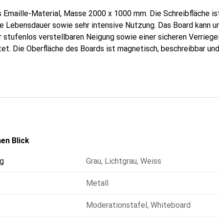
Emaille-Material, Masse 2000 x 1000 mm. Die Schreibfläche ist
ge Lebensdauer sowie sehr intensive Nutzung. Das Board kann 
r stufenlos verstellbaren Neigung sowie einer sicheren Verriege
t. Die Oberfläche des Boards ist magnetisch, beschreibbar und
ann als Informationsboard, an der Rezeption, am Stempelkasten,
naren und Workshops verwendet werden.
en Blick
g
Grau
,
Lichtgrau
,
Weiss
Metall
Moderationstafel
,
Whiteboard