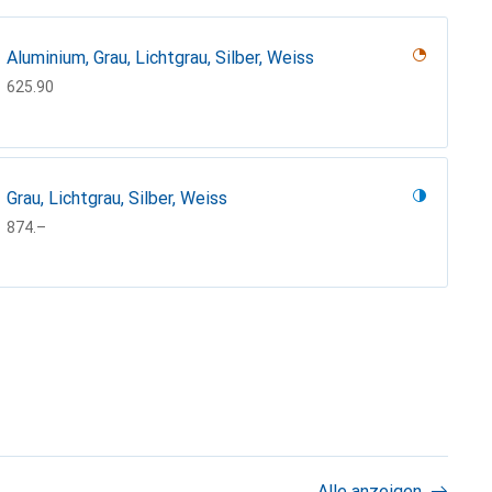
Aluminium, Grau, Lichtgrau, Silber, Weiss
CHF
625.90
Grau, Lichtgrau, Silber, Weiss
CHF
874.–
Grau, White
CHF
422.–
Alle anzeigen