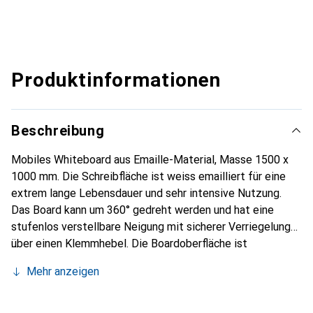
Produktinformationen
Beschreibung
Mobiles Whiteboard aus Emaille-Material, Masse 1500 x
1000 mm. Die Schreibfläche ist weiss emailliert für eine
extrem lange Lebensdauer und sehr intensive Nutzung.
Das Board kann um 360° gedreht werden und hat eine
stufenlos verstellbare Neigung mit sicherer Verriegelung
über einen Klemmhebel. Die Boardoberfläche ist
magnetisch, was das Schreiben und einfache Abwischen
Mehr anzeigen
mit einem trockenen Tuch ermöglicht. Es kann als
Informationsboard, an Empfangstheken,
Zeiterfassungsgeräten, in Kantinen, Schulen oder während