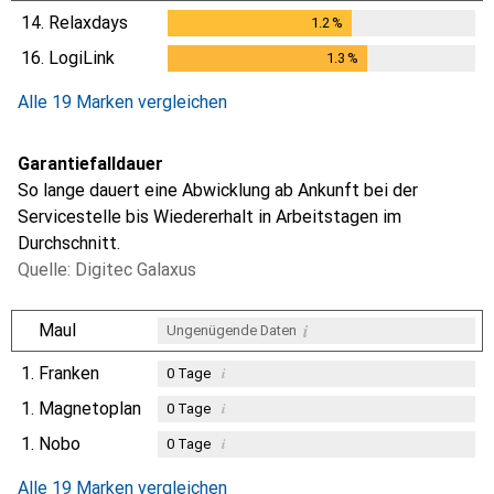
14.
Relaxdays
1.2
%
1.2
%
16.
LogiLink
1.3
%
1.3
%
Alle 19 Marken vergleichen
Garantiefalldauer
So lange dauert eine Abwicklung ab Ankunft bei der
Servicestelle bis Wiedererhalt in Arbeitstagen im
Durchschnitt.
Quelle: Digitec Galaxus
i
Maul
Ungenügende Daten
1.
Franken
i
0
Tage
1.
Magnetoplan
i
0
Tage
1.
Nobo
i
0
Tage
i
Ungenügende Daten
Alle 19 Marken vergleichen