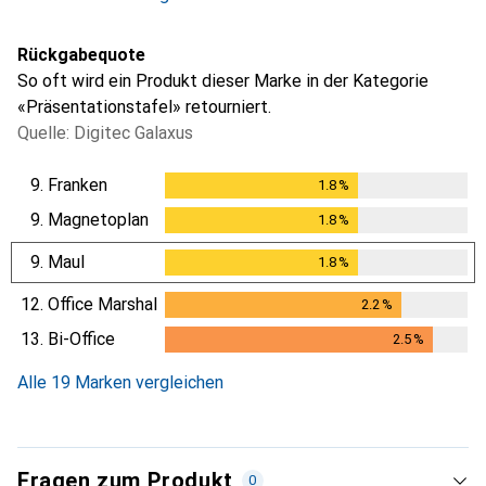
Rückgabequote
So oft wird ein Produkt dieser Marke in der Kategorie
«Präsentationstafel» retourniert.
Quelle: Digitec Galaxus
9.
Franken
1.8
%
1.8
%
9.
Magnetoplan
1.8
%
1.8
%
9.
Maul
1.8
%
1.8
%
12.
Office Marshal
2.2
%
2.2
%
13.
Bi-Office
2.5
%
2.5
%
Alle 19 Marken vergleichen
Fragen zum Produkt
0