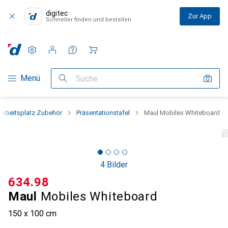
digitec
Zur App
Schneller finden und bestellen
Einstellungen
Kundenkonto
Vergleichslisten
Merklisten
Warenkorb
Navigation nach Kategorien
Menü
Suche
Arbeitsplatz Zubehör
Präsentationstafel
Maul Mobiles Whiteboard
4 Bilder
CHF
634.98
Maul
Mobiles Whiteboard
150 x 100 cm