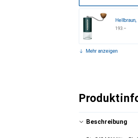
Hellbraun,
CHF
193.–
Mehr anzeigen
Braunnatur
CHF
276.–
Produktinf
Beschreibung