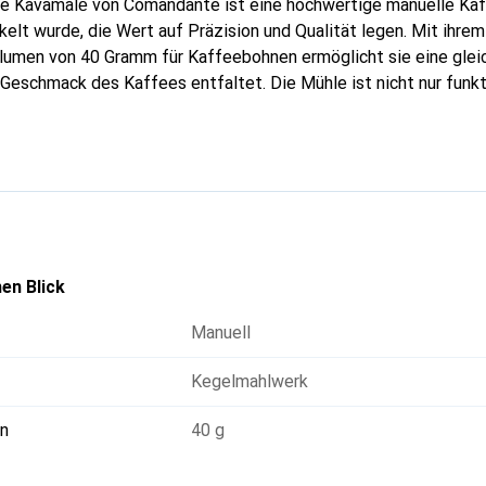
e Kavamalė von Comandante ist eine hochwertige manuelle Kaff
elt wurde, die Wert auf Präzision und Qualität legen. Mit ihrem
umen von 40 Gramm für Kaffeebohnen ermöglicht sie eine glei
 Geschmack des Kaffees entfaltet. Die Mühle ist nicht nur funkt
 was sie zu einem eleganten Accessoire in jeder Kaffeeküche m
e C40 MK4 Nitro Blade erstklassige Materialien und durchdacht
eerlebnis zu bieten. Die manuelle Betriebsart ermöglicht eine in
für die Zubereitung verschiedener Kaffeevariationen von Vorteil
en Blick
Manuell
Kegelmahlwerk
n
40 g