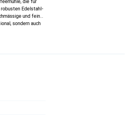
eemühle, die für
 robusten Edelstahl-
chmässige und feine
ional, sondern auch
acht. Hergestellt in
es Design, um ein
dividuelle Kontrolle
 ist.