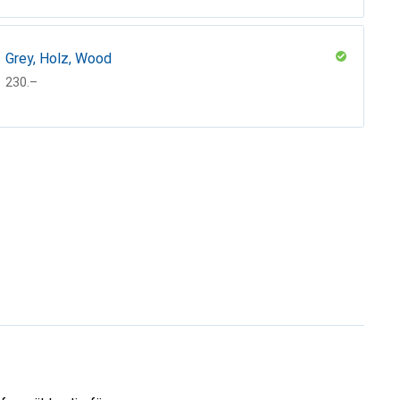
Grey, Holz, Wood
CHF
230.–
Holz
CHF
220.–