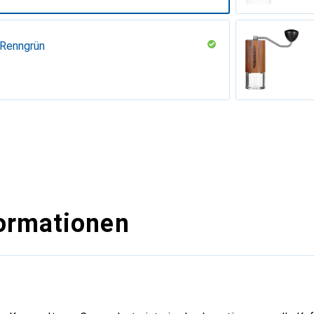
 Renngrün
, Walnuss
ormationen