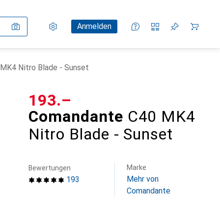
Einstellungen
Kundenkonto
Vergleichslisten
Merklisten
Warenkorb
Anmelden
MK4 Nitro Blade - Sunset
CHF
193.–
Comandante
C40 MK4
Nitro Blade - Sunset
Marke
Bewertungen
Mehr von
193
Comandante