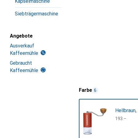
Kapselmaschine
Siebträgermaschine
Angebote
Ausverkauf
Kaffeemühle
Gebraucht
Kaffeemühle
Farbe
6
Hellbraun,
CHF
193.–