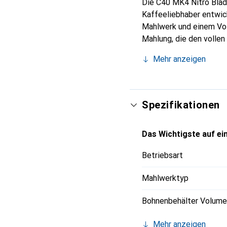
Die C40 MK4 Nitro Blad
Kaffeeliebhaber entwick
Mahlwerk und einem Vol
Mahlung, die den vollen
ästhetisch ansprechend,
Mehr anzeigen
Deutschland, vereint di
unvergleichliches Kaffe
über den Mahlgrad, was 
Spezifikationen
Das Wichtigste auf ein
Betriebsart
Mahlwerktyp
Bohnenbehälter Volume
Mehr anzeigen