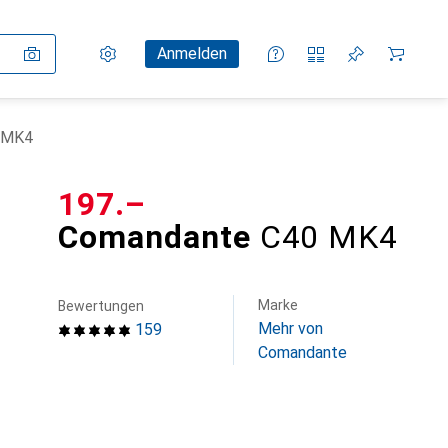
Einstellungen
Kundenkonto
Vergleichslisten
Merklisten
Warenkorb
Anmelden
 MK4
CHF
197.–
Comandante
C40 MK4
Marke
Bewertungen
Mehr von
159
Comandante