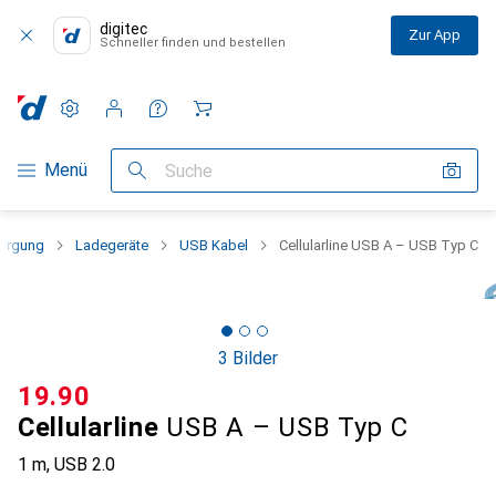
digitec
Zur App
Schneller finden und bestellen
Einstellungen
Kundenkonto
Vergleichslisten
Merklisten
Warenkorb
Navigation nach Kategorien
Menü
Suche
orgung
Ladegeräte
USB Kabel
Cellularline USB A – USB Typ C
3 Bilder
CHF
19.90
Cellularline
USB A – USB Typ C
1 m, USB 2.0