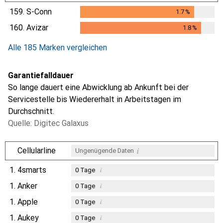
159.
S-Conn
1.7
%
1.7
%
160.
Avizar
1.8
%
1.8
%
Alle 185 Marken vergleichen
Garantiefalldauer
So lange dauert eine Abwicklung ab Ankunft bei der
Servicestelle bis Wiedererhalt in Arbeitstagen im
Durchschnitt.
Quelle: Digitec Galaxus
i
Cellularline
Ungenügende Daten
1.
4smarts
i
0
Tage
1.
Anker
i
0
Tage
1.
Apple
i
0
Tage
1.
Aukey
i
0
Tage