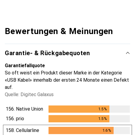
Bewertungen & Meinungen
Garantie- & Rückgabequoten
Garantiefallquote
So oft weist ein Produkt dieser Marke in der Kategorie
«USB Kabel» innerhalb der ersten 24 Monate einen Defekt
auf.
Quelle: Digitec Galaxus
156.
Native Union
1.5
%
1.5
%
156.
prio
1.5
%
1.5
%
158.
Cellularline
1.6
%
1.6
%