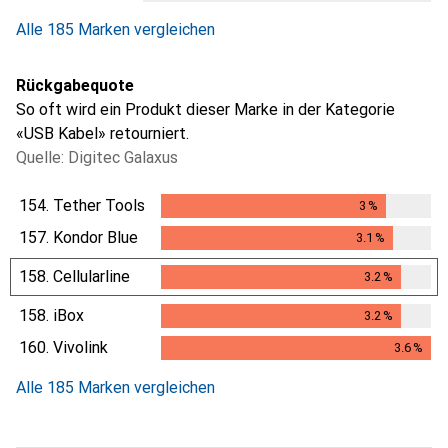
Alle 185 Marken vergleichen
Rückgabequote
So oft wird ein Produkt dieser Marke in der Kategorie
«USB Kabel» retourniert.
Quelle: Digitec Galaxus
154.
Tether Tools
3
%
3
%
157.
Kondor Blue
3.1
%
3.1
%
158.
Cellularline
3.2
%
3.2
%
158.
iBox
3.2
%
3.2
%
160.
Vivolink
3.6
%
3.6
%
Alle 185 Marken vergleichen