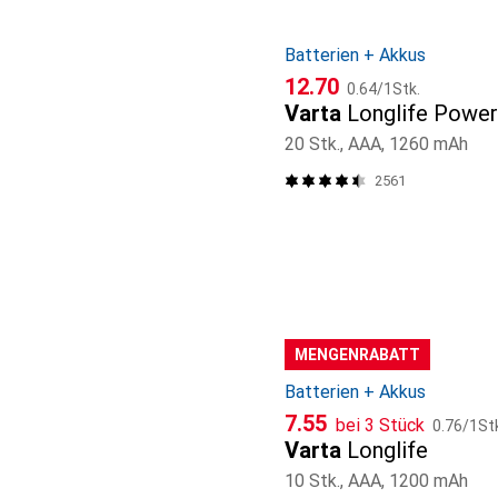
Batterien + Akkus
CHF
CHF
12.70
0.64
/
1Stk.
Varta
Longlife Powe
20 Stk., AAA, 1260 mAh
2561
MENGENRABATT
Batterien + Akkus
CHF
CHF
7.55
bei 3 Stück
0.76
/
1St
Varta
Longlife
10 Stk., AAA, 1200 mAh