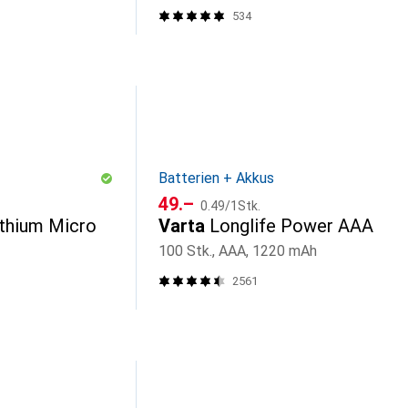
534
Batterien + Akkus
CHF
CHF
49.–
0.49
/
1Stk.
ithium Micro
Varta
Longlife Power AAA
100 Stk., AAA, 1220 mAh
2561