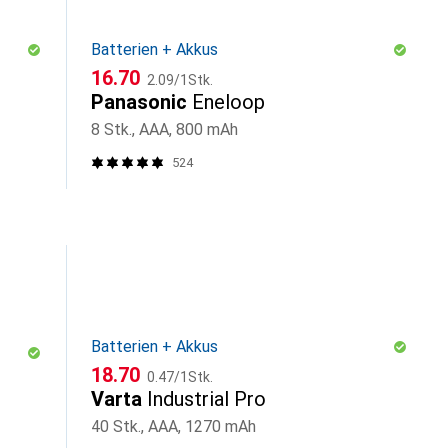
Batterien + Akkus
CHF
CHF
16.70
2.09
/
1Stk.
Panasonic
Eneloop
8 Stk., AAA, 800 mAh
524
Batterien + Akkus
CHF
CHF
18.70
0.47
/
1Stk.
Varta
Industrial Pro
40 Stk., AAA, 1270 mAh