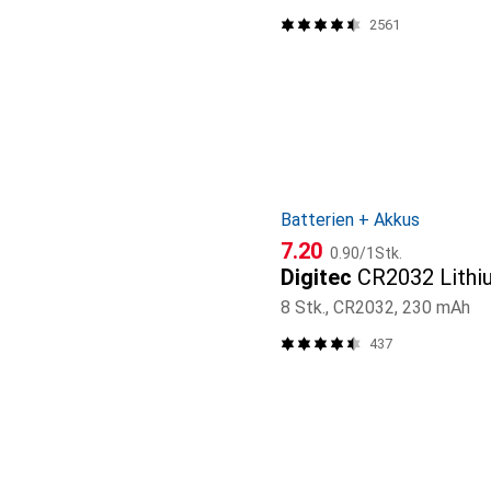
2561
Batterien + Akkus
CHF
CHF
7.20
0.90
/
1Stk.
Digitec
CR2032 Lithi
8 Stk., CR2032, 230 mAh
437