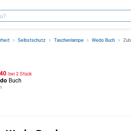
rheit
Selbstschutz
Taschenlampe
Wedo Buch
Zub
F
.40
bei 2 Stück
do
Buch
m