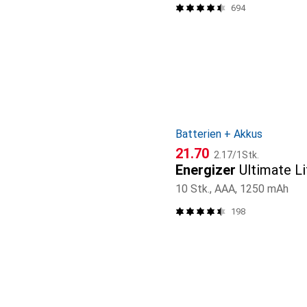
694
Batterien + Akkus
CHF
CHF
21.70
2.17
/
1Stk.
Energizer
Ultimate L
10 Stk., AAA, 1250 mAh
198