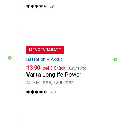
284
MENGENRABATT
Batterien + Akkus
CHF
CHF
13.90
bei 3 Stück
0.35
/
1Stk.
Varta
Longlife Power
40 Stk., AAA, 1200 mAh
519