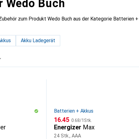
r Wedo Buch
 Zubehör zum Produkt Wedo Buch aus der Kategorie Batterien +
Akkus
Akku Ladegerät
Batterien + Akkus
CHF
CHF
16.45
0.68
/
1Stk.
er
Energizer
Max
24 Stk., AAA