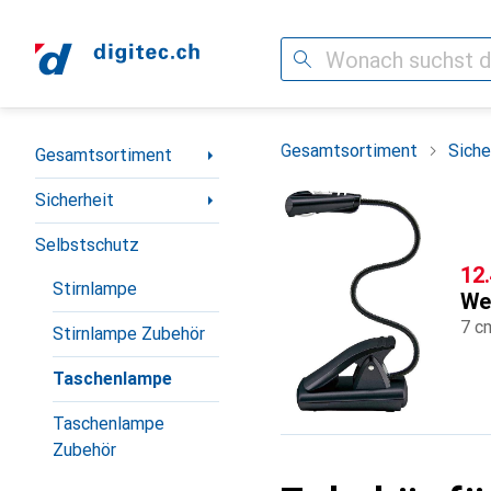
Suche
Navigation nach Kategorien
Gesamtsortiment
Siche
Gesamtsortiment
Sicherheit
Selbstschutz
CH
12
Stirnlampe
We
7 c
Stirnlampe Zubehör
Taschenlampe
Taschenlampe
Zubehör