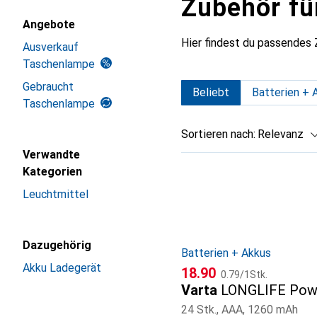
Zubehör fü
Angebote
Hier findest du passendes
Ausverkauf
Taschenlampe
Gebraucht
Beliebt
Batterien + 
Taschenlampe
Sortieren nach
:
Relevanz
Verwandte
Produktliste
Kategorien
Leuchtmittel
Dazugehörig
Batterien + Akkus
Akku Ladegerät
CHF
CHF
18.90
0.79
/
1Stk.
Varta
LONGLIFE Pow
24 Stk., AAA, 1260 mAh