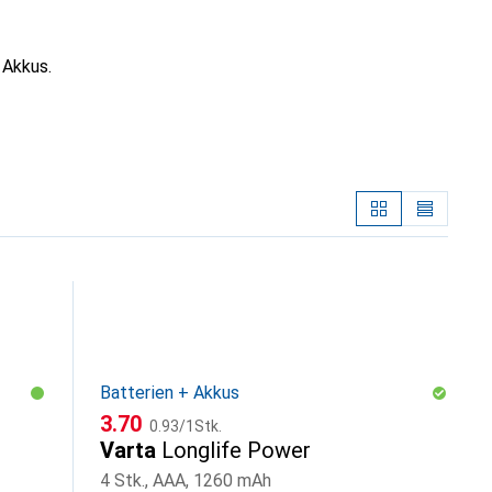
 Akkus.
Batterien + Akkus
CHF
CHF
3.70
0.93
/
1Stk.
Varta
Longlife Power
4 Stk., AAA, 1260 mAh