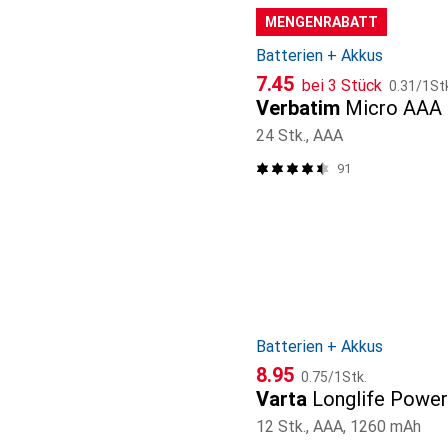
MENGENRABATT
Batterien + Akkus
CHF
CHF
7.45
bei 3 Stück
0.31
/
1St
Verbatim
Micro AAA 
24 Stk., AAA
91
Batterien + Akkus
CHF
CHF
8.95
0.75
/
1Stk.
Varta
Longlife Power
12 Stk., AAA, 1260 mAh