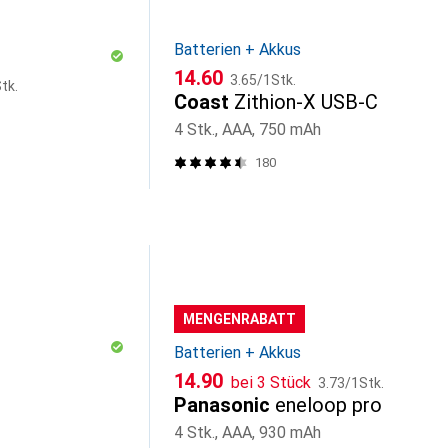
Batterien + Akkus
CHF
CHF
14.60
3.65
/
1Stk.
tk.
Coast
Zithion-X USB-C
4 Stk., AAA, 750 mAh
180
MENGENRABATT
Batterien + Akkus
CHF
CHF
14.90
bei 3 Stück
3.73
/
1Stk.
Panasonic
eneloop pro
4 Stk., AAA, 930 mAh