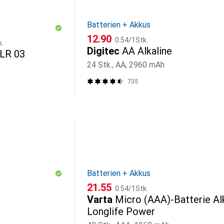
Batterien + Akkus
CHF
CHF
12.90
0.54
/
1Stk.
k.
Digitec
AA Alkaline
LR 03
24 Stk., AA, 2960 mAh
735
Batterien + Akkus
CHF
CHF
21.55
0.54
/
1Stk.
Varta
Micro (AAA)-Batterie Alk
Longlife Power