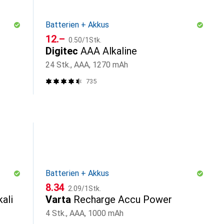
Batterien + Akkus
CHF
CHF
12.–
0.50
/
1Stk.
Digitec
AAA Alkaline
24 Stk., AAA, 1270 mAh
735
Batterien + Akkus
CHF
CHF
8.34
2.09
/
1Stk.
ali
Varta
Recharge Accu Power
4 Stk., AAA, 1000 mAh