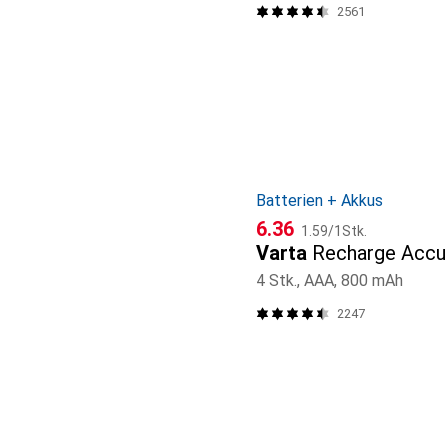
2561
Batterien + Akkus
CHF
CHF
6.36
1.59
/
1Stk.
Varta
Recharge Accu
4 Stk., AAA, 800 mAh
2247