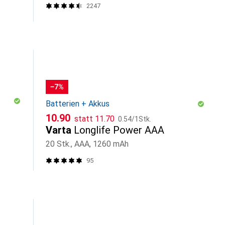
2247
−7%
Batterien + Akkus
CHF
CHF
CHF
10.90
statt
11.70
0.54
/
1Stk.
Varta
Longlife Power AAA
20 Stk., AAA, 1260 mAh
95