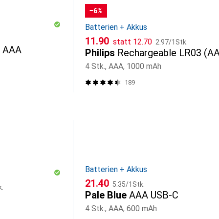
−6%
Batterien + Akkus
CHF
CHF
CHF
11.90
statt
12.70
2.97
/
1Stk.
r AAA
Philips
Rechargeable LR03 (A
4 Stk., AAA, 1000 mAh
189
Batterien + Akkus
CHF
CHF
21.40
5.35
/
1Stk.
k.
Pale Blue
AAA USB-C
4 Stk., AAA, 600 mAh