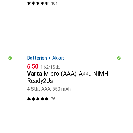
104
Batterien + Akkus
CHF
CHF
6.50
1.62
/
1Stk.
Varta
Micro (AAA)-Akku NiMH
Ready2Us
4 Stk., AAA, 550 mAh
76