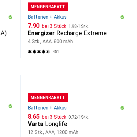
MENGENRABATT
Batterien + Akkus
CHF
CHF
7.90
bei 3 Stück
1.98
/
1Stk.
AA)
Energizer
Recharge Extreme
4 Stk., AAA, 800 mAh
451
MENGENRABATT
Batterien + Akkus
CHF
CHF
8.65
bei 3 Stück
0.72
/
1Stk.
Varta
Longlife
12 Stk., AAA, 1200 mAh