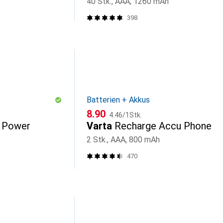
40 Stk., AAA, 1260 mAh
398
Batterien + Akkus
CHF
CHF
8.90
4.46
/
1Stk.
 Power
Varta
Recharge Accu Phone
2 Stk., AAA, 800 mAh
470