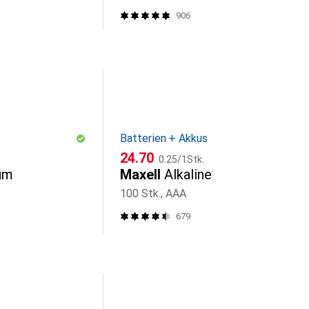
906
Batterien + Akkus
CHF
CHF
24.70
0.25
/
1Stk.
um
Maxell
Alkaline
100 Stk., AAA
679