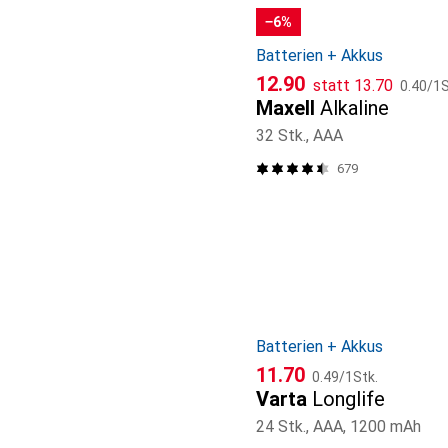
−6%
Batterien + Akkus
CHF
CHF
CHF
12.90
statt
13.70
0.40
/
1S
Maxell
Alkaline
32 Stk., AAA
679
Batterien + Akkus
CHF
CHF
11.70
0.49
/
1Stk.
Varta
Longlife
24 Stk., AAA, 1200 mAh