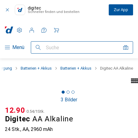
digitec
Zur App
Schneller finden und bestellen
Einstellungen
Kundenkonto
Vergleichslisten
Merklisten
Warenkorb
Navigation nach Kategorien
Menü
Suche
orgung
Batterien + Akkus
Batterien + Akkus
Digitec AA Alkaline
3 Bilder
CHF
12.90
CHF
0.54
/
1Stk.
Digitec
AA Alkaline
24 Stk., AA, 2960 mAh