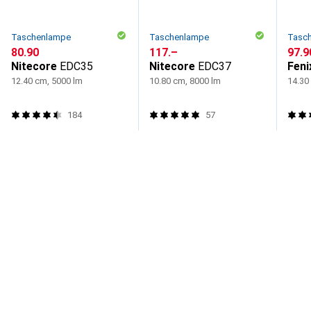
Taschenlampe
Taschenlampe
Tasc
CHF
80.90
CHF
117.–
CHF
97.9
Nitecore
EDC35
Nitecore
EDC37
Feni
12.40 cm, 5000 lm
10.80 cm, 8000 lm
14.30
184
57