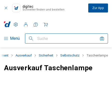
digitec
Zur App
Schneller finden und bestellen
Einstellungen
Kundenkonto
Vergleichslisten
Merklisten
Warenkorb
Navigation nach Kategorien
Menü
Suche
timent
Ausverkauf
Sicherheit
Selbstschutz
Taschenlampe
Ausverkauf Taschenlampe