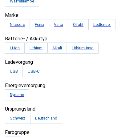
Waffenlampe
Marke
Nitecore
Fenix
Varta
Olight
Ledlenser
Batterie- / Akkutyp
Li-Ion
Lithium
Alkali
Lithium-Imid
Ladevorgang
USB
USB-C
Energieversorgung
Dynamo
Ursprungsland
Schweiz
Deutschland
Farbgruppe