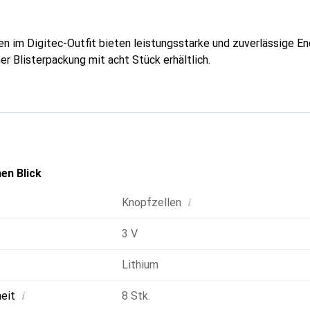
 im Digitec-Outfit bieten leistungsstarke und zuverlässige Ene
ner Blisterpackung mit acht Stück erhältlich.
en Blick
i
Knopfzellen
3 V
Lithium
i
heit
8 Stk.