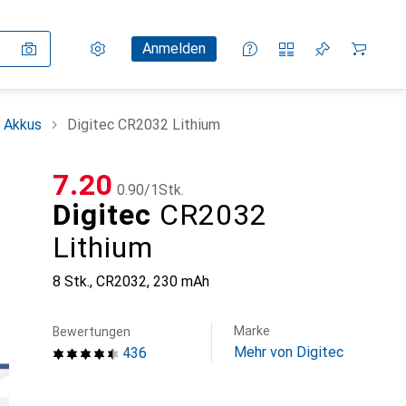
Einstellungen
Kundenkonto
Vergleichslisten
Merklisten
Warenkorb
Anmelden
+ Akkus
Digitec CR2032 Lithium
CHF
7.20
CHF
0.90
/
1Stk.
Digitec
CR2032
Lithium
8 Stk., CR2032, 230 mAh
Marke
Bewertungen
Mehr von Digitec
436