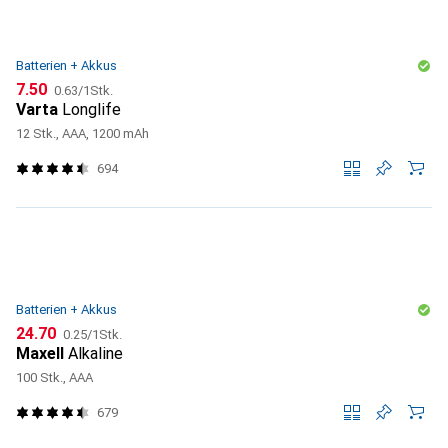
Batterien + Akkus
CHF
CHF
7.50
0.63
/
1Stk.
Varta
Longlife
12 Stk., AAA, 1200 mAh
694
Batterien + Akkus
CHF
CHF
24.70
0.25
/
1Stk.
Maxell
Alkaline
100 Stk., AAA
679