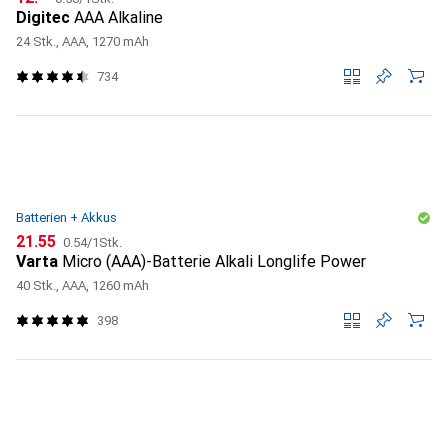
Digitec
AAA Alkaline
24 Stk., AAA, 1270 mAh
734
Batterien + Akkus
CHF
CHF
21.55
0.54
/
1Stk.
Varta
Micro (AAA)-Batterie Alkali Longlife Power
40 Stk., AAA, 1260 mAh
398