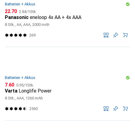
Batterien + Akkus
CHF
CHF
22.70
2.84
/
1Stk.
Panasonic
eneloop 4x AA + 4x AAA
8 Stk., AA, AAA, 2000 mAh
269
Batterien + Akkus
CHF
CHF
7.60
0.95
/
1Stk.
Varta
Longlife Power
8 Stk., AAA, 1260 mAh
2560