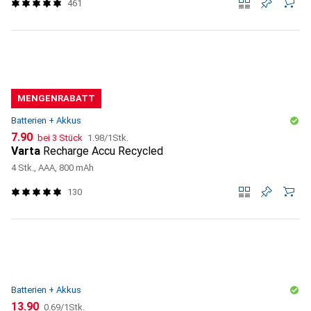
461
MENGENRABATT
Batterien + Akkus
CHF
CHF
7.90
bei 3 Stück
1.98
/
1Stk.
Varta
Recharge Accu Recycled
4 Stk., AAA, 800 mAh
130
Batterien + Akkus
CHF
CHF
13.90
0.69
/
1Stk.