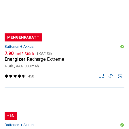
MENGENRABATT
Batterien + Akkus
CHF
CHF
7.90
bei 3 Stück
1.98
/
1Stk.
Energizer
Recharge Extreme
4 Stk., AAA, 800 mAh
450
−6%
Batterien + Akkus