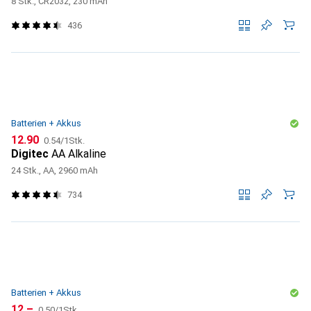
8 Stk., CR2032, 230 mAh
436
Batterien + Akkus
CHF
CHF
12.90
0.54
/
1Stk.
Digitec
AA Alkaline
24 Stk., AA, 2960 mAh
734
Batterien + Akkus
CHF
CHF
12.–
0.50
/
1Stk.