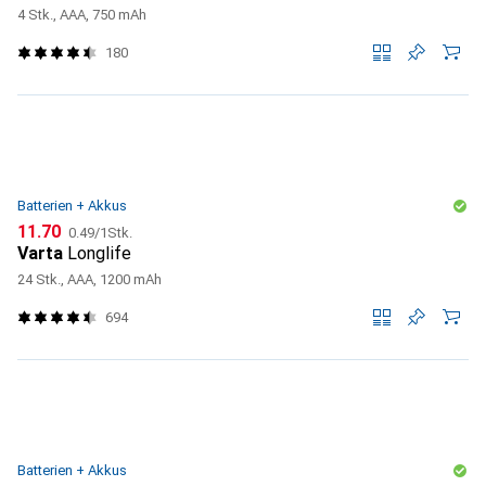
4 Stk., AAA, 750 mAh
180
Batterien + Akkus
CHF
CHF
11.70
0.49
/
1Stk.
Varta
Longlife
24 Stk., AAA, 1200 mAh
694
Batterien + Akkus