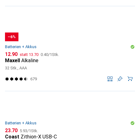
−6%
Batterien + Akkus
CHF
CHF
CHF
12.90
statt
13.70
0.40
/
1Stk.
Maxell
Alkaline
32 Stk., AAA
679
Batterien + Akkus
CHF
CHF
23.70
5.93
/
1Stk.
Coast
Zithion-X USB-C