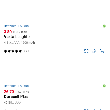
Batterien + Akkus
CHF
CHF
3.80
0.95
/
1Stk.
Varta
Longlife
4 Stk., AAA, 1200 mAh
227
Batterien + Akkus
CHF
CHF
26.70
0.67
/
1Stk.
Duracell
Plus
40 Stk., AAA