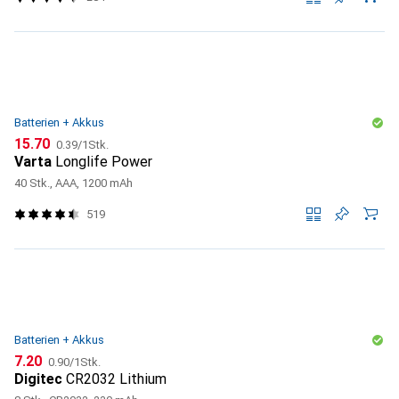
Batterien + Akkus
CHF
CHF
15.70
0.39
/
1Stk.
Varta
Longlife Power
40 Stk., AAA, 1200 mAh
519
Batterien + Akkus
CHF
CHF
7.20
0.90
/
1Stk.
Digitec
CR2032 Lithium