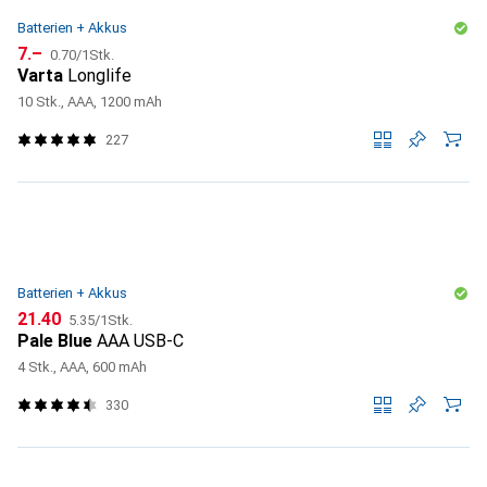
Batterien + Akkus
CHF
CHF
7.–
0.70
/
1Stk.
Varta
Longlife
10 Stk., AAA, 1200 mAh
227
Batterien + Akkus
CHF
CHF
21.40
5.35
/
1Stk.
Pale Blue
AAA USB-C
4 Stk., AAA, 600 mAh
330