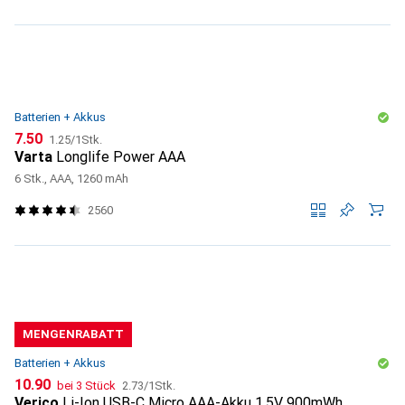
Batterien + Akkus
CHF
CHF
7.50
1.25
/
1Stk.
Varta
Longlife Power AAA
6 Stk., AAA, 1260 mAh
2560
MENGENRABATT
Batterien + Akkus
CHF
CHF
10.90
bei 3 Stück
2.73
/
1Stk.
Verico
Li-Ion USB-C Micro AAA-Akku 1.5V 900mWh