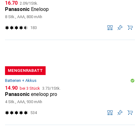
CHF
CHF
16.70
2.09
/
1Stk.
Panasonic
Eneloop
8 Stk., AAA, 800 mAh
183
MENGENRABATT
Batterien + Akkus
CHF
CHF
14.90
bei 3 Stück
3.73
/
1Stk.
Panasonic
eneloop pro
4 Stk., AAA, 930 mAh
534