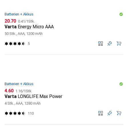
Batterien + Akkus
CHF
CHF
20.70
0.41
/
1Stk.
Varta
Energy Micro AAA
50 Stk., AAA, 1200 mAh
5
Batterien + Akkus
CHF
CHF
4.60
1.16
/
1Stk.
Varta
LONGLIFE Max Power
4 Stk., AAA, 1280 mAh
110