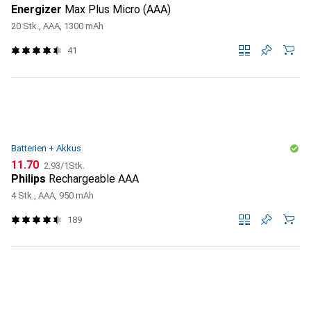
Energizer
Max Plus Micro (AAA)
20 Stk., AAA, 1300 mAh
41
Batterien + Akkus
CHF
CHF
11.70
2.93
/
1Stk.
Philips
Rechargeable AAA
4 Stk., AAA, 950 mAh
189