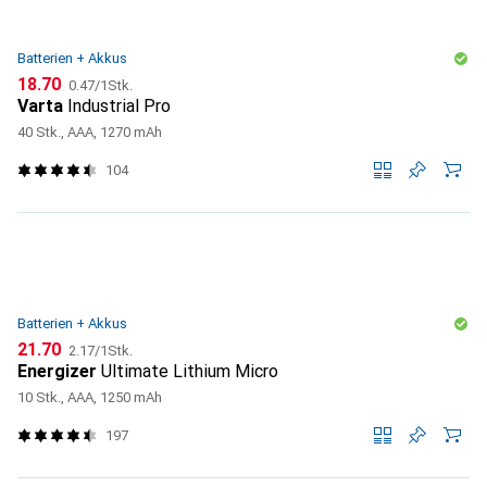
Batterien + Akkus
CHF
CHF
18.70
0.47
/
1Stk.
Varta
Industrial Pro
40 Stk., AAA, 1270 mAh
104
Batterien + Akkus
CHF
CHF
21.70
2.17
/
1Stk.
Energizer
Ultimate Lithium Micro
10 Stk., AAA, 1250 mAh
197