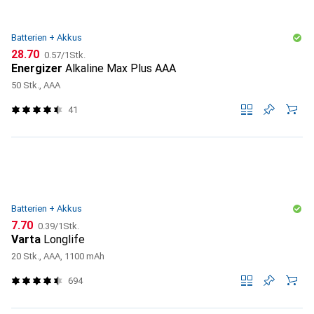
Batterien + Akkus
CHF
CHF
28.70
0.57
/
1Stk.
Energizer
Alkaline Max Plus AAA
50 Stk., AAA
41
Batterien + Akkus
CHF
CHF
7.70
0.39
/
1Stk.
Varta
Longlife
20 Stk., AAA, 1100 mAh
694