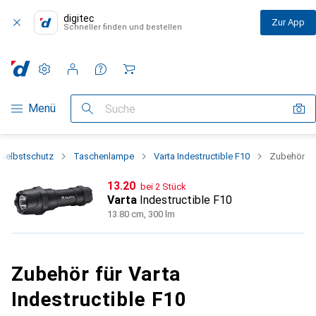
digitec
Zur App
Schneller finden und bestellen
Einstellungen
Kundenkonto
Vergleichslisten
Merklisten
Warenkorb
Navigation nach Kategorien
Menü
Suche
Selbstschutz
Taschenlampe
Varta Indestructible F10
Zubehör
CHF
13.20
bei 2 Stück
Varta
Indestructible F10
13.80 cm, 300 lm
Zubehör für Varta
Indestructible F10