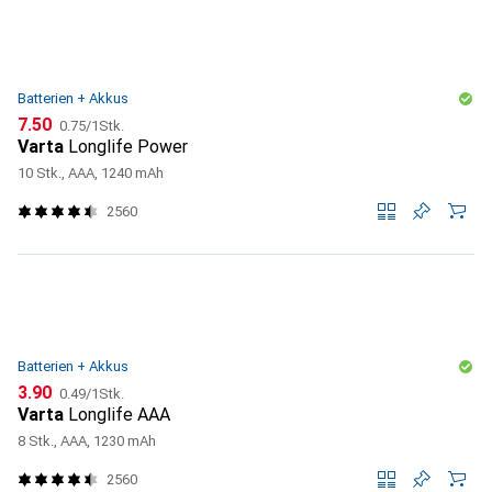
Batterien + Akkus
CHF
CHF
7.50
0.75
/
1Stk.
Varta
Longlife Power
10 Stk., AAA, 1240 mAh
2560
Batterien + Akkus
CHF
CHF
3.90
0.49
/
1Stk.
Varta
Longlife AAA
8 Stk., AAA, 1230 mAh
2560