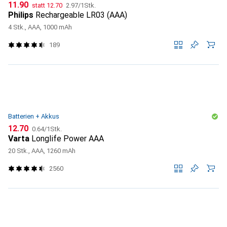
CHF
CHF
CHF
11.90
statt
12.70
2.97
/
1Stk.
Philips
Rechargeable LR03 (AAA)
4 Stk., AAA, 1000 mAh
189
Batterien + Akkus
CHF
CHF
12.70
0.64
/
1Stk.
Varta
Longlife Power AAA
20 Stk., AAA, 1260 mAh
2560