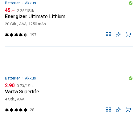
Batterien + Akkus
CHF
CHF
45.–
2.25
/
1Stk.
Energizer
Ultimate Lithium
20 Stk., AAA, 1250 mAh
197
Batterien + Akkus
CHF
CHF
2.90
0.73
/
1Stk.
Varta
Superlife
4 Stk., AAA
28