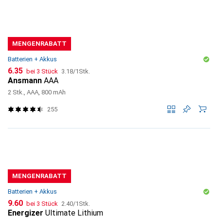
MENGENRABATT
Batterien + Akkus
CHF
CHF
6.35
bei 3 Stück
3.18
/
1Stk.
Ansmann
AAA
2 Stk., AAA, 800 mAh
255
MENGENRABATT
Batterien + Akkus
CHF
CHF
9.60
bei 3 Stück
2.40
/
1Stk.
Energizer
Ultimate Lithium