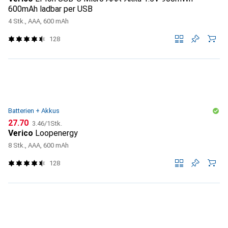
600mAh ladbar per USB
4 Stk., AAA, 600 mAh
128
Batterien + Akkus
CHF
CHF
27.70
3.46
/
1Stk.
Verico
Loopenergy
8 Stk., AAA, 600 mAh
128