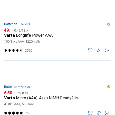
Batterien + Akkus
CHF
CHF
49.–
0.49
/
1Stk.
Varta
Longlife Power AAA
100 Stk., AAA, 1220 mAh
2560
Batterien + Akkus
CHF
CHF
6.50
1.62
/
1Stk.
Varta
Micro (AAA)-Akku NiMH Ready2Us
4 Stk., AAA, 550 mAh
76