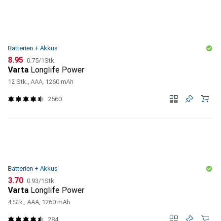
Batterien + Akkus
CHF
CHF
8.95
0.75
/
1Stk.
Varta
Longlife Power
12 Stk., AAA, 1260 mAh
2560
Batterien + Akkus
CHF
CHF
3.70
0.93
/
1Stk.
Varta
Longlife Power
4 Stk., AAA, 1260 mAh
284