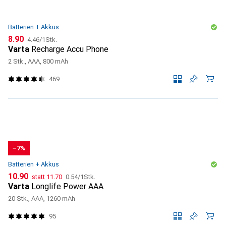
Batterien + Akkus
CHF
CHF
8.90
4.46
/
1Stk.
Varta
Recharge Accu Phone
2 Stk., AAA, 800 mAh
469
−7%
Batterien + Akkus
CHF
CHF
CHF
10.90
statt
11.70
0.54
/
1Stk.
Varta
Longlife Power AAA
20 Stk., AAA, 1260 mAh
95