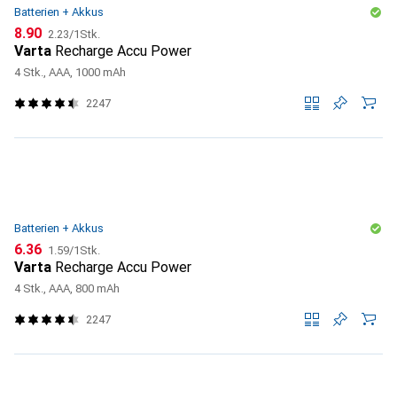
Batterien + Akkus
CHF
CHF
8.90
2.23
/
1Stk.
Varta
Recharge Accu Power
4 Stk., AAA, 1000 mAh
2247
Batterien + Akkus
CHF
CHF
6.36
1.59
/
1Stk.
Varta
Recharge Accu Power
4 Stk., AAA, 800 mAh
2247