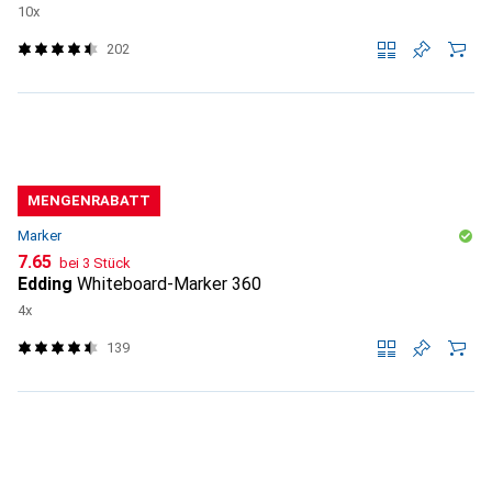
10x
202
MENGENRABATT
Marker
CHF
7.65
bei 3 Stück
Edding
Whiteboard-Marker 360
4x
139