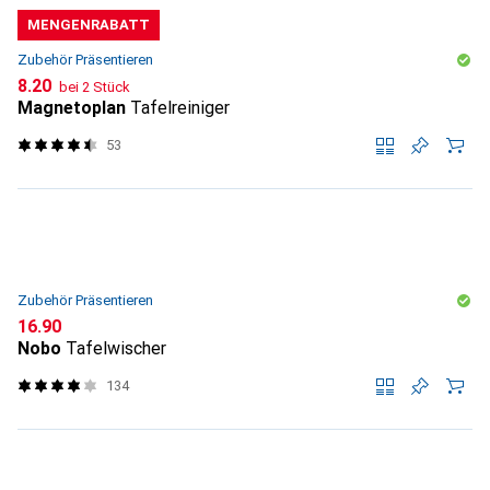
MENGENRABATT
Zubehör Präsentieren
CHF
8.20
bei 2 Stück
Magnetoplan
Tafelreiniger
53
Zubehör Präsentieren
CHF
16.90
Nobo
Tafelwischer
134