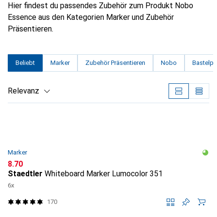
Hier findest du passendes Zubehör zum Produkt Nobo
Essence aus den Kategorien Marker und Zubehör
Präsentieren.
Beliebt
Marker
Zubehör Präsentieren
Nobo
Bastelpa
Relevanz
Produktliste
Marker
CHF
8.70
Staedtler
Whiteboard Marker Lumocolor 351
6x
170