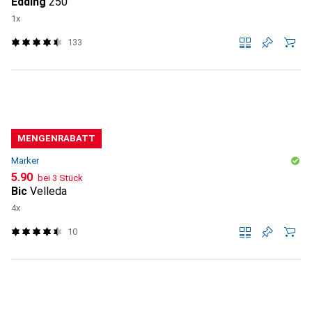
Edding
250
1x
133
MENGENRABATT
Marker
CHF
5.90
bei 3 Stück
Bic
Velleda
4x
10