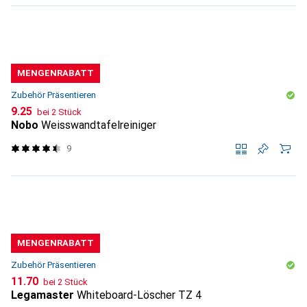
MENGENRABATT
Zubehör Präsentieren
CHF
9.25
bei 2 Stück
Nobo
Weisswandtafelreiniger
9
MENGENRABATT
Zubehör Präsentieren
CHF
11.70
bei 2 Stück
Legamaster
Whiteboard-Löscher TZ 4