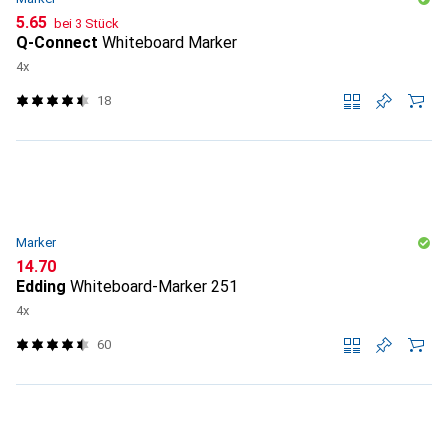
CHF
5.65
bei 3 Stück
Q-Connect
Whiteboard Marker
4x
18
Marker
CHF
14.70
Edding
Whiteboard-Marker 251
4x
60