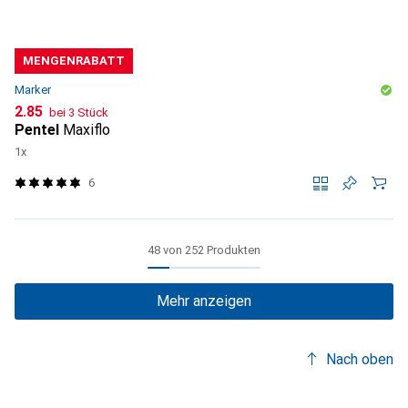
MENGENRABATT
Marker
CHF
2.85
bei 3 Stück
Pentel
Maxiflo
1x
6
48 von 252 Produkten
Mehr anzeigen
Nach oben