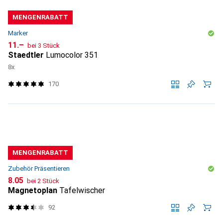
MENGENRABATT
Marker
CHF
11.–
bei 3 Stück
Staedtler
Lumocolor 351
8x
170
MENGENRABATT
Zubehör Präsentieren
CHF
8.05
bei 2 Stück
Magnetoplan
Tafelwischer
92