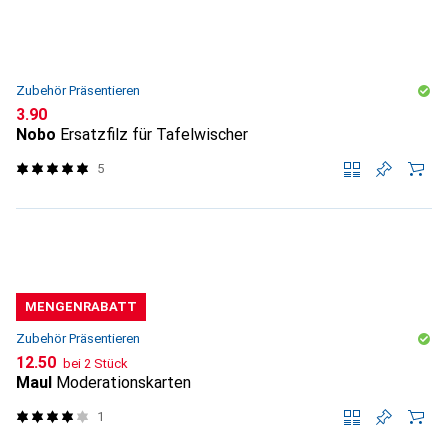
Zubehör Präsentieren
CHF
3.90
Nobo
Ersatzfilz für Tafelwischer
5
MENGENRABATT
Zubehör Präsentieren
CHF
12.50
bei 2 Stück
Maul
Moderationskarten
1