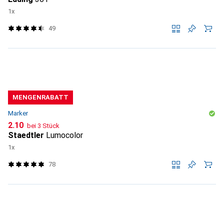
1x
49
MENGENRABATT
Marker
CHF
2.10
bei 3 Stück
Staedtler
Lumocolor
1x
78