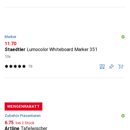
Marker
CHF
11.70
Staedtler
Lumocolor Whiteboard Marker 351
10x
78
MENGENRABATT
Zubehör Präsentieren
CHF
6.75
bei 2 Stück
Artline
Tafelwischer