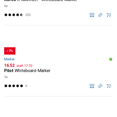
6x
202
−7%
Marker
CHF
CHF
16.52
statt
17.70
Pilot
Whiteboard-Marker
5x
6