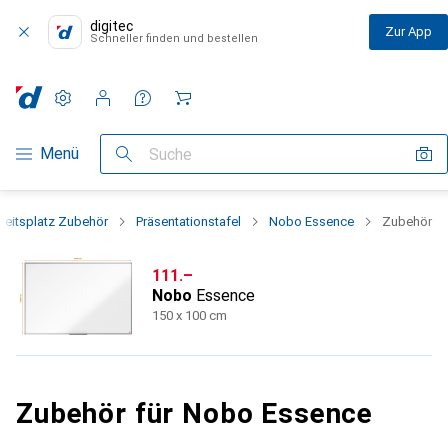
digitec
Zur App
Schneller finden und bestellen
Einstellungen
Kundenkonto
Vergleichslisten
Merklisten
Warenkorb
Navigation nach Kategorien
Menü
Suche
beitsplatz Zubehör
Präsentationstafel
Nobo Essence
Zubehör
CHF
111.–
Nobo
Essence
150 x 100 cm
Zubehör für Nobo Essence