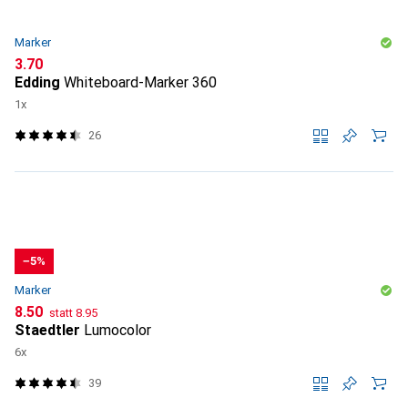
Marker
CHF
3.70
Edding
Whiteboard-Marker 360
1x
26
−5%
Marker
CHF
CHF
8.50
statt
8.95
Staedtler
Lumocolor
6x
39