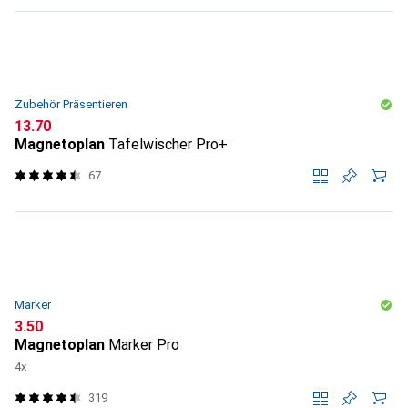
Zubehör Präsentieren
CHF
13.70
Magnetoplan
Tafelwischer Pro+
67
Marker
CHF
3.50
Magnetoplan
Marker Pro
4x
319