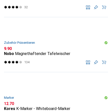
32
Zubehör Präsentieren
CHF
9.90
Nobo
Magnethaftender Tafelwischer
134
Marker
CHF
12.70
Kores
K-Marker - Whiteboard-Marker