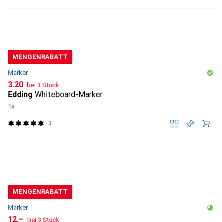
MENGENRABATT
Marker
CHF
3.20
bei 3 Stück
Edding
Whiteboard-Marker
1x
3
MENGENRABATT
Marker
CHF
12.–
bei 3 Stück