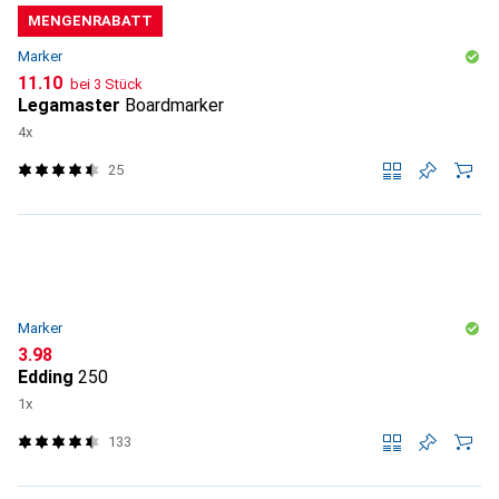
MENGENRABATT
Marker
CHF
11.10
bei 3 Stück
Legamaster
Boardmarker
4x
25
Marker
CHF
3.98
Edding
250
1x
133