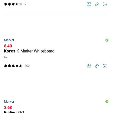
7
Marker
CHF
8.40
Kores
K-Marker Whiteboard
6x
202
Marker
CHF
3.68
Edding
361