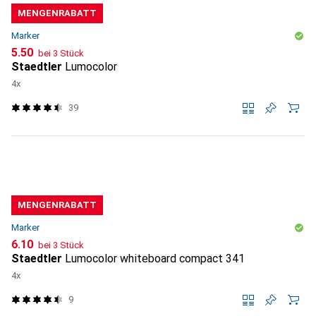
MENGENRABATT
Marker
CHF
5.50
bei 3 Stück
Staedtler
Lumocolor
4x
39
MENGENRABATT
Marker
CHF
6.10
bei 3 Stück
Staedtler
Lumocolor whiteboard compact 341
4x
9