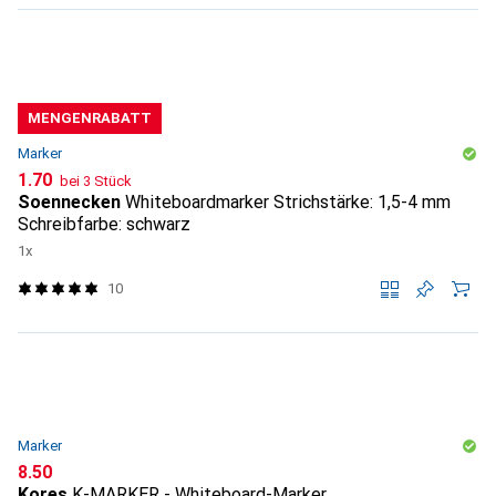
MENGENRABATT
Marker
CHF
1.70
bei 3 Stück
Soennecken
Whiteboardmarker Strichstärke: 1,5-4 mm
Schreibfarbe: schwarz
1x
10
Marker
CHF
8.50
Kores
K-MARKER - Whiteboard-Marker