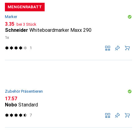
MENGENRABATT
Marker
CHF
3.35
bei 3 Stück
Schneider
Whiteboardmarker Maxx 290
1x
1
Zubehör Präsentieren
CHF
17.57
Nobo
Standard
7