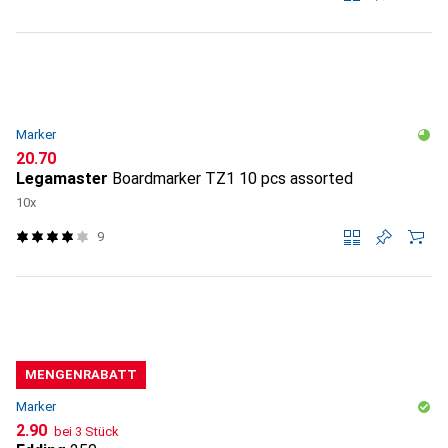
Marker
CHF
20.70
Legamaster
Boardmarker TZ1 10 pcs assorted
10x
9
MENGENRABATT
Marker
CHF
2.90
bei 3 Stück