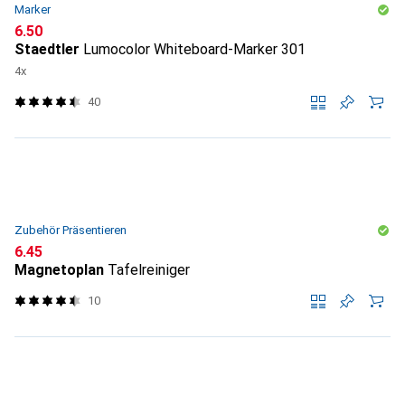
Marker
CHF
6.50
Staedtler
Lumocolor Whiteboard-Marker 301
4x
40
Zubehör Präsentieren
CHF
6.45
Magnetoplan
Tafelreiniger
10