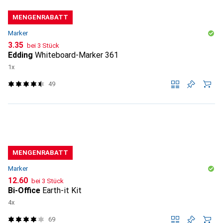
MENGENRABATT
Marker
CHF
3.35
bei 3 Stück
Edding
Whiteboard-Marker 361
1x
49
MENGENRABATT
Marker
CHF
12.60
bei 3 Stück
Bi-Office
Earth-it Kit
4x
69