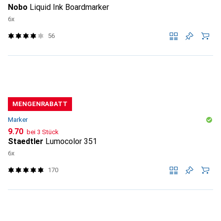
Nobo
Liquid Ink Boardmarker
6x
56
MENGENRABATT
Marker
CHF
9.70
bei 3 Stück
Staedtler
Lumocolor 351
6x
170