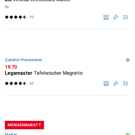
8x
39
Zubehör Präsentieren
CHF
19.70
Legamaster
Tafelwischer Magnetic
20
MENGENRABATT
Marker