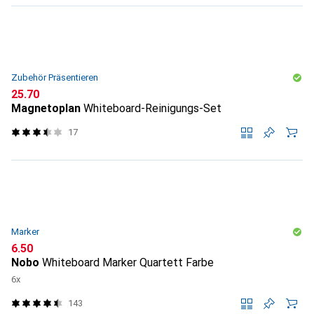
Zubehör Präsentieren
CHF
25.70
Magnetoplan
Whiteboard-Reinigungs-Set
17
Marker
CHF
6.50
Nobo
Whiteboard Marker Quartett Farbe
6x
143