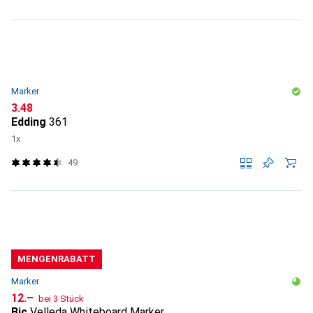
Marker
CHF
3.48
Edding
361
1x
49
MENGENRABATT
Marker
CHF
12.–
bei 3 Stück
Bic
Velleda Whiteboard Marker