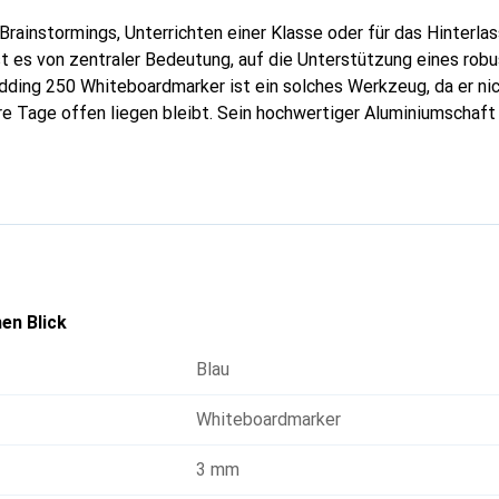
rainstormings, Unterrichten einer Klasse oder für das Hinterla
st es von zentraler Bedeutung, auf die Unterstützung eines ro
dding 250 Whiteboardmarker ist ein solches Werkzeug, da er nic
 Tage offen liegen bleibt. Sein hochwertiger Aluminiumschaft 
dding Whiteboardmarker kann auch der Edding 250 Whiteboardmar
cht werden.
en Blick
Blau
Whiteboardmarker
3 mm