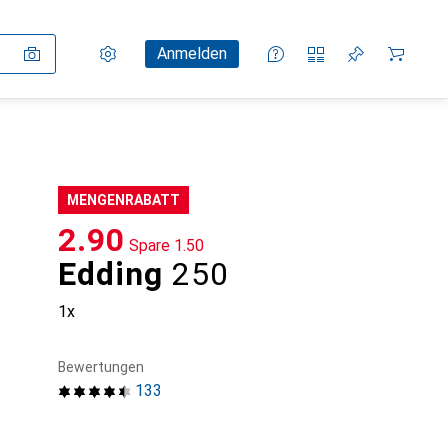
Einstellungen
Kundenkonto
Vergleichslisten
Merklisten
Warenkorb
Anmelden
MENGENRABATT
CHF
2.90
Spare
CHF
1.50
Edding
250
1x
Bewertungen
133