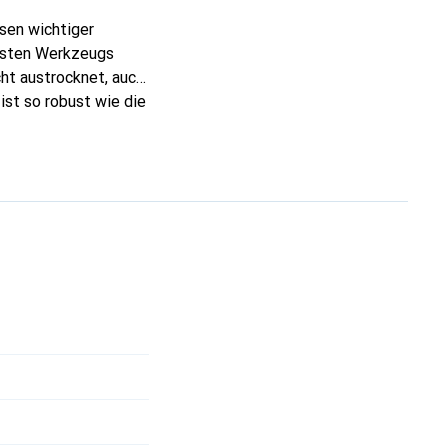
ssen wichtiger
busten Werkzeugs
ht austrocknet, auch
ist so robust wie die
ker leicht und