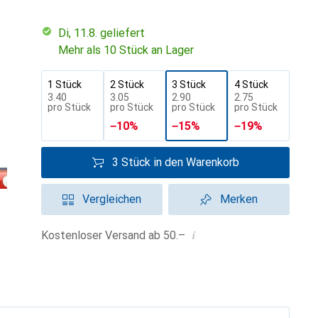
Di, 11.8. geliefert
Mehr als 10 Stück an Lager
1 Stück
2 Stück
3 Stück
4 Stück
CHF
3.40
CHF
3.05
CHF
2.90
CHF
2.75
pro Stück
pro Stück
pro Stück
pro Stück
−
10
%
−
15
%
−
19
%
3 Stück in den Warenkorb
Vergleichen
Merken
i
Kostenloser Versand ab 50.–