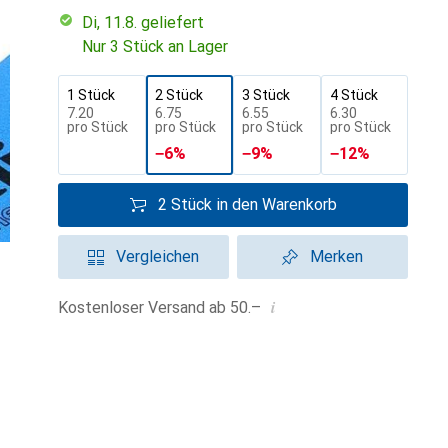
Di, 11.8. geliefert
Nur 3 Stück an Lager
1 Stück
2 Stück
3 Stück
4 Stück
CHF
7.20
CHF
6.75
CHF
6.55
CHF
6.30
pro Stück
pro Stück
pro Stück
pro Stück
−
6
%
−
9
%
−
12
%
2 Stück in den Warenkorb
Vergleichen
Merken
i
Kostenloser Versand ab 50.–