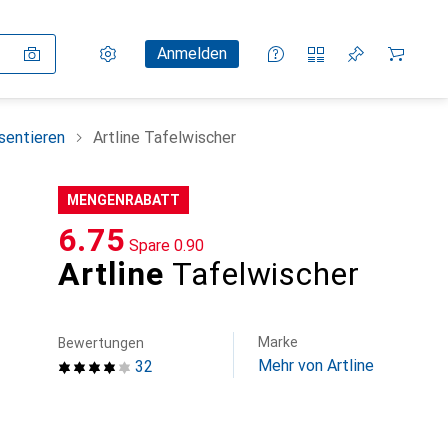
Einstellungen
Kundenkonto
Vergleichslisten
Merklisten
Warenkorb
Anmelden
sentieren
Artline Tafelwischer
MENGENRABATT
CHF
6.75
Spare
CHF
0.90
Artline
Tafelwischer
Marke
Bewertungen
Mehr von Artline
32