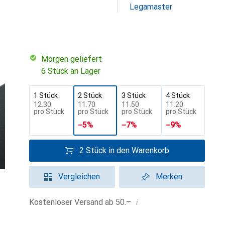
Legamaster
morgen geliefert
6 Stück an Lager
1 Stück
2 Stück
3 Stück
4 Stück
CHF
12.30
CHF
11.70
CHF
11.50
CHF
11.20
pro Stück
pro Stück
pro Stück
pro Stück
−
5
%
−
7
%
−
9
%
2 Stück in den Warenkorb
Vergleichen
Merken
i
Kostenloser Versand ab 50.–