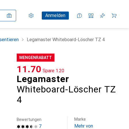
Einstellungen
Kundenkonto
Vergleichslisten
Merklisten
Warenkorb
Anmelden
sentieren
Legamaster Whiteboard-Löscher TZ 4
MENGENRABATT
CHF
11.70
Spare
CHF
1.20
Legamaster
Whiteboard-Löscher TZ
4
Marke
Bewertungen
Mehr von
7