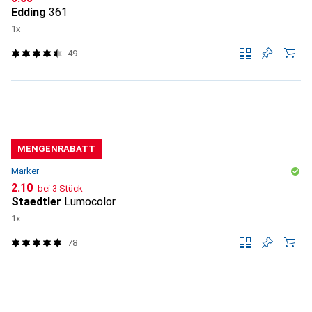
Edding
361
1x
49
MENGENRABATT
Marker
CHF
2.10
bei 3 Stück
Staedtler
Lumocolor
1x
78