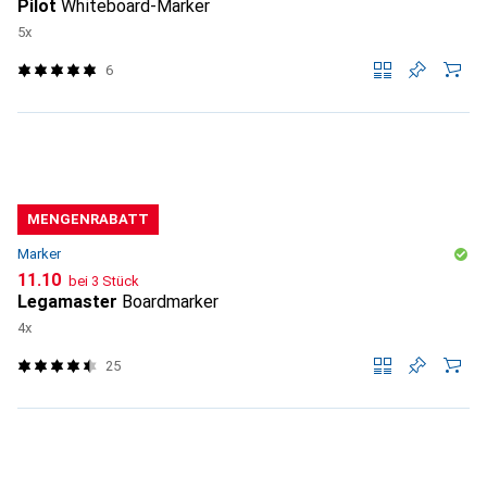
Pilot
Whiteboard-Marker
5x
6
MENGENRABATT
Marker
CHF
11.10
bei 3 Stück
Legamaster
Boardmarker
4x
25