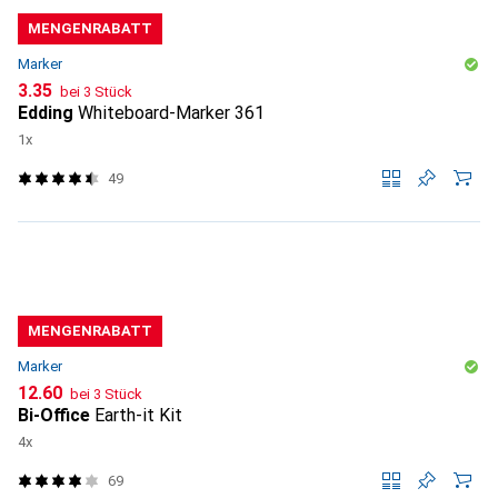
MENGENRABATT
Marker
CHF
3.35
bei 3 Stück
Edding
Whiteboard-Marker 361
1x
49
MENGENRABATT
Marker
CHF
12.60
bei 3 Stück
Bi-Office
Earth-it Kit
4x
69