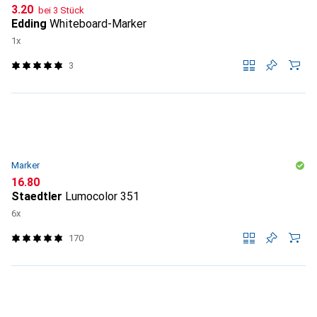
CHF
3.20
bei 3 Stück
Edding
Whiteboard-Marker
1x
3
Marker
CHF
16.80
Staedtler
Lumocolor 351
6x
170