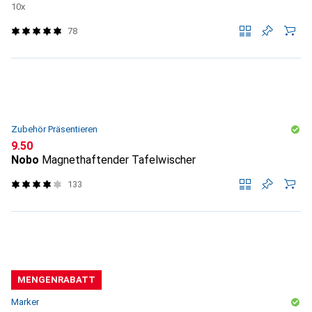
10x
78
Zubehör Präsentieren
CHF
9.50
Nobo
Magnethaftender Tafelwischer
133
MENGENRABATT
Marker