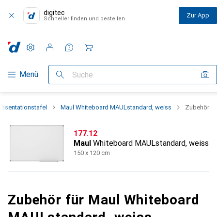
digitec
Zur App
Schneller finden und bestellen
Einstellungen
Kundenkonto
Vergleichslisten
Merklisten
Warenkorb
Navigation nach Kategorien
Menü
Suche
räsentationstafel
Maul Whiteboard MAULstandard, weiss
Zubehör
CHF
177.12
Maul
Whiteboard MAULstandard, weiss
150 x 120 cm
Zubehör für Maul Whiteboard