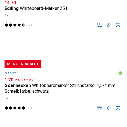
CHF
14.70
Edding
Whiteboard-Marker 251
4x
60
MENGENRABATT
Marker
CHF
1.70
bei 3 Stück
Soennecken
Whiteboardmarker Strichstärke: 1,5-4 mm
Schreibfarbe: schwarz
1x
10