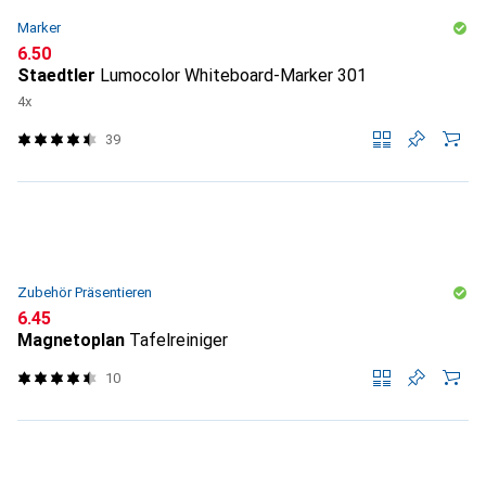
Marker
CHF
6.50
Staedtler
Lumocolor Whiteboard-Marker 301
4x
39
Zubehör Präsentieren
CHF
6.45
Magnetoplan
Tafelreiniger
10