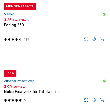
MENGENRABATT
Marker
CHF
3.35
bei 3 Stück
Edding
250
1x
133
−11%
Zubehör Präsentieren
CHF
CHF
3.90
statt
4.40
Nobo
Ersatzfilz für Tafelwischer
5