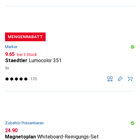
MENGENRABATT
Marker
CHF
9.65
bei 3 Stück
Staedtler
Lumocolor 351
8x
170
Zubehör Präsentieren
CHF
24.90
Magnetoplan
Whiteboard-Reinigungs-Set