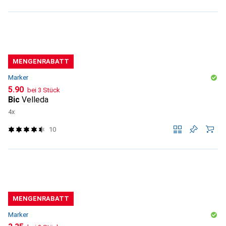
MENGENRABATT
Marker
CHF
5.90
bei 3 Stück
Bic
Velleda
4x
10
MENGENRABATT
Marker