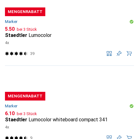
MENGENRABATT
Marker
CHF
5.50
bei 3 Stück
Staedtler
Lumocolor
4x
39
MENGENRABATT
Marker
CHF
6.10
bei 3 Stück
Staedtler
Lumocolor whiteboard compact 341
4x
9