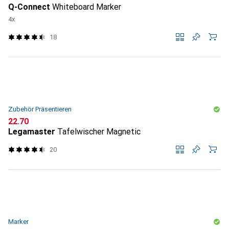
Q-Connect
Whiteboard Marker
4x
18
Zubehör Präsentieren
CHF
22.70
Legamaster
Tafelwischer Magnetic
20
Marker