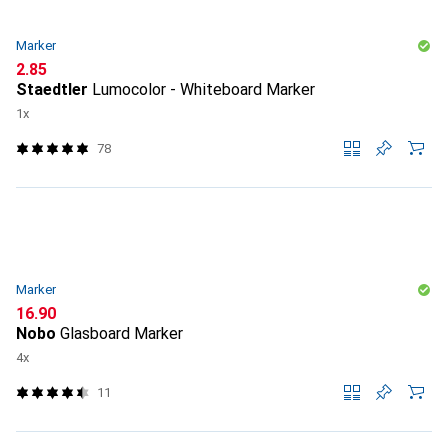
Marker
CHF
2.85
Staedtler
Lumocolor - Whiteboard Marker
1x
78
Marker
CHF
16.90
Nobo
Glasboard Marker
4x
11