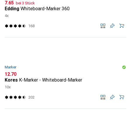
CHF
7.65
bei 3 Stück
Edding
Whiteboard-Marker 360
4x
168
Marker
CHF
12.70
Kores
K-Marker - Whiteboard-Marker
10x
202