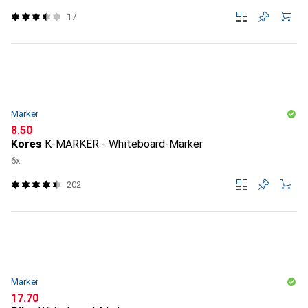
17
Marker
CHF
8.50
Kores
K-MARKER - Whiteboard-Marker
6x
202
Marker
CHF
17.70