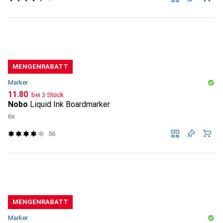
MENGENRABATT
Marker
CHF
11.80
bei 3 Stück
Nobo
Liquid Ink Boardmarker
6x
56
MENGENRABATT
Marker