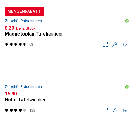
MENGENRABATT
Zubehör Präsentieren
CHF
8.20
bei 2 Stück
Magnetoplan
Tafelreiniger
53
Zubehör Präsentieren
CHF
16.90
Nobo
Tafelwischer
133