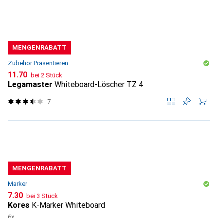
MENGENRABATT
Zubehör Präsentieren
CHF
11.70
bei 2 Stück
Legamaster
Whiteboard-Löscher TZ 4
7
MENGENRABATT
Marker
CHF
7.30
bei 3 Stück
Kores
K-Marker Whiteboard
6x