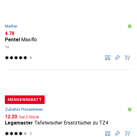
Marker
CHF
4.78
Pentel
Maxiflo
1x
6
MENGENRABATT
Zubehör Präsentieren
CHF
12.20
bei 2 Stück
Legamaster
Tafelwischer Ersatztücher zu TZ4
2