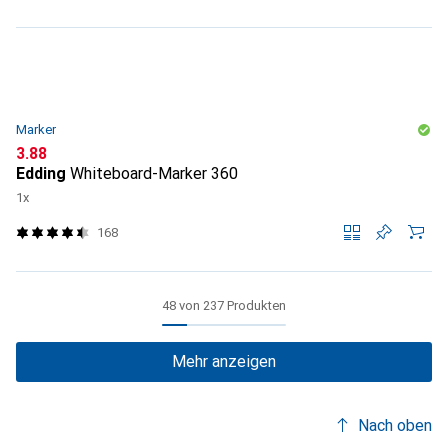
Marker
CHF
3.88
Edding
Whiteboard-Marker 360
1x
168
48 von 237 Produkten
Mehr anzeigen
Nach oben