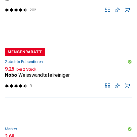
202
MENGENRABATT
Zubehör Präsentieren
CHF
9.25
bei 2 Stück
Nobo
Weisswandtafelreiniger
9
Marker
CHF
3.68