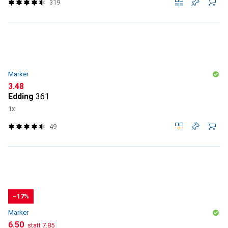
319
Marker
CHF
3.48
Edding
361
1x
49
−17%
Marker
CHF
CHF
6.50
statt
7.85