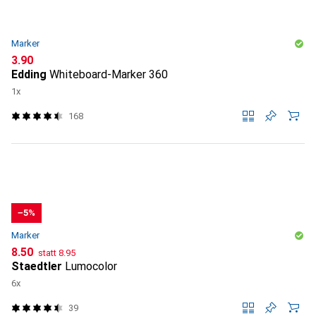
Marker
CHF
3.90
Edding
Whiteboard-Marker 360
1x
168
−5%
Marker
CHF
CHF
8.50
statt
8.95
Staedtler
Lumocolor
6x
39