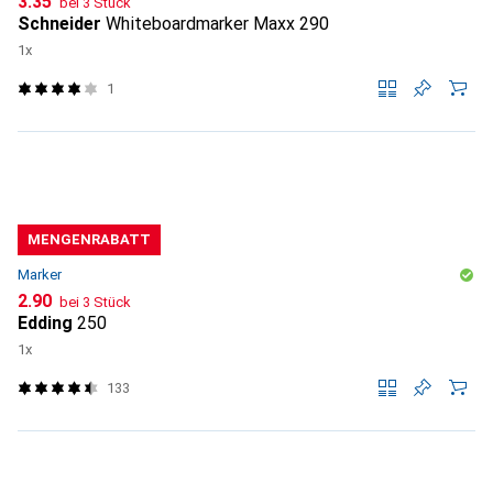
CHF
3.35
bei 3 Stück
Schneider
Whiteboardmarker Maxx 290
1x
1
MENGENRABATT
Marker
CHF
2.90
bei 3 Stück
Edding
250
1x
133