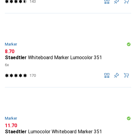
143
Marker
CHF
8.70
Staedtler
Whiteboard Marker Lumocolor 351
6x
170
Marker
CHF
11.70
Staedtler
Lumocolor Whiteboard Marker 351