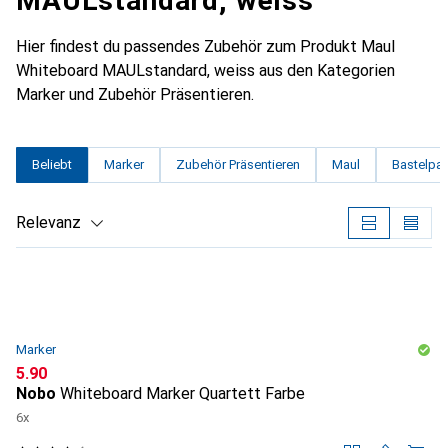
MAULstandard, weiss
Hier findest du passendes Zubehör zum Produkt Maul
Whiteboard MAULstandard, weiss aus den Kategorien
Marker und Zubehör Präsentieren.
Beliebt
Marker
Zubehör Präsentieren
Maul
Bastelpap
Relevanz
Produktliste
Marker
CHF
5.90
Nobo
Whiteboard Marker Quartett Farbe
6x