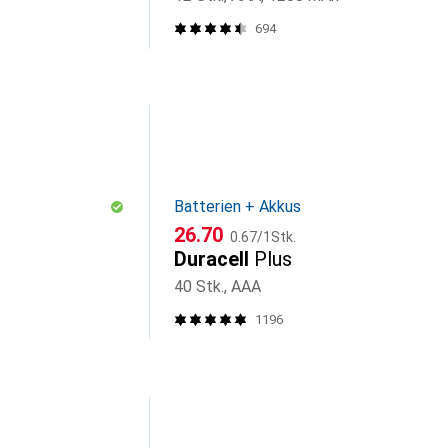
694
Batterien + Akkus
CHF
CHF
26.70
0.67
/
1Stk.
Duracell
Plus
40 Stk., AAA
1196