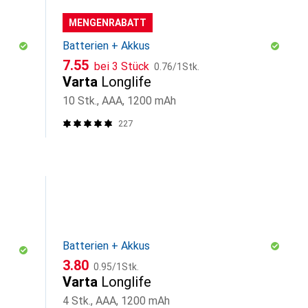
MENGENRABATT
Batterien + Akkus
CHF
CHF
7.55
bei 3 Stück
0.76
/
1Stk.
Varta
Longlife
10 Stk., AAA, 1200 mAh
227
Batterien + Akkus
CHF
CHF
3.80
0.95
/
1Stk.
Varta
Longlife
4 Stk., AAA, 1200 mAh