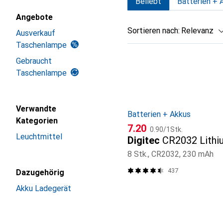
Beliebt
Batterien + 
Angebote
Sortieren nach
:
Relevanz
Ausverkauf
Taschenlampe
Produktliste
Gebraucht
Taschenlampe
Verwandte
Batterien + Akkus
Kategorien
CHF
CHF
7.20
0.90
/
1Stk.
Leuchtmittel
Digitec
CR2032 Lithi
8 Stk., CR2032, 230 mAh
437
Dazugehörig
Akku Ladegerät