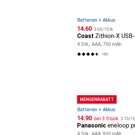
Batterien + Akkus
CHF
CHF
14.60
3.65
/
1Stk.
Coast
Zithion-X USB
4 Stk., AAA, 750 mAh
180
MENGENRABATT
Batterien + Akkus
CHF
CHF
14.90
bei 3 Stück
3.73
/
1S
Panasonic
eneloop p
4 Stk., AAA, 930 mAh