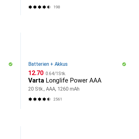
198
Batterien + Akkus
CHF
CHF
12.70
0.64
/
1Stk.
H
Varta
Longlife Power AAA
20 Stk., AAA, 1260 mAh
2561