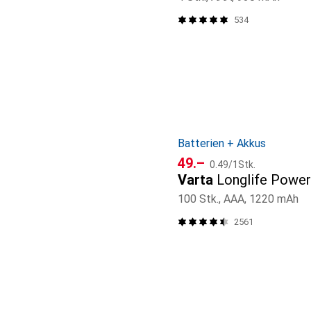
534
Batterien + Akkus
CHF
CHF
49.–
0.49
/
1Stk.
Varta
Longlife Powe
100 Stk., AAA, 1220 mAh
2561