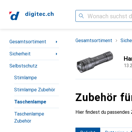
Suche
Navigation nach Kategorien
Gesamtsortiment
Siche
Gesamtsortiment
Sicherheit
Ha
13.
Selbstschutz
Stirnlampe
Stirnlampe Zubehör
Zubehör fü
Taschenlampe
Hier findest du passendes 
Taschenlampe
Zubehör