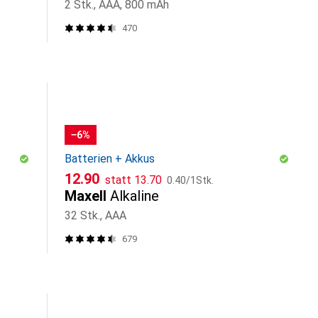
2 Stk., AAA, 800 mAh
470
−6%
Batterien + Akkus
CHF
CHF
CHF
12.90
statt
13.70
0.40
/
1Stk.
Maxell
Alkaline
32 Stk., AAA
679