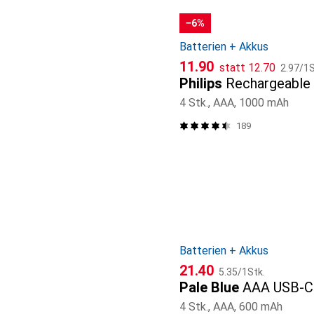
−6%
Batterien + Akkus
CHF
CHF
CHF
11.90
statt
12.70
2.97
/
1S
Philips
Rechargeable
4 Stk., AAA, 1000 mAh
189
Batterien + Akkus
CHF
CHF
21.40
5.35
/
1Stk.
Pale Blue
AAA USB-C
4 Stk., AAA, 600 mAh