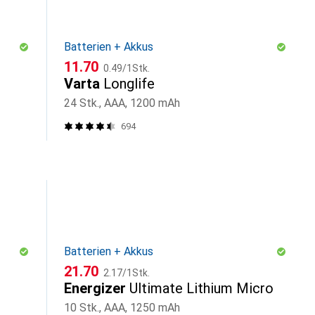
Batterien + Akkus
CHF
CHF
11.70
0.49
/
1Stk.
Varta
Longlife
24 Stk., AAA, 1200 mAh
694
Batterien + Akkus
CHF
CHF
21.70
2.17
/
1Stk.
Energizer
Ultimate Lithium Micro
10 Stk., AAA, 1250 mAh