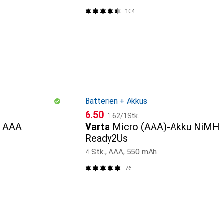
104
Batterien + Akkus
CHF
CHF
6.50
1.62
/
1Stk.
r AAA
Varta
Micro (AAA)-Akku NiM
Ready2Us
4 Stk., AAA, 550 mAh
76