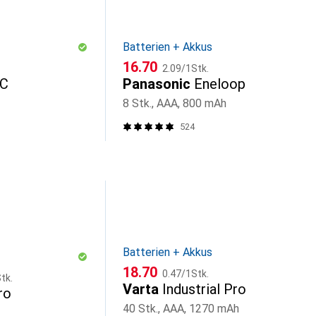
Batterien + Akkus
CHF
CHF
16.70
2.09
/
1Stk.
-C
Panasonic
Eneloop
8 Stk., AAA, 800 mAh
524
Batterien + Akkus
CHF
CHF
18.70
0.47
/
1Stk.
tk.
Varta
Industrial Pro
ro
40 Stk., AAA, 1270 mAh