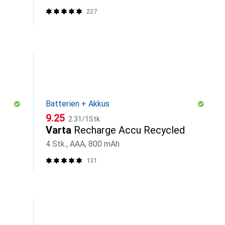
227
Batterien + Akkus
CHF
CHF
9.25
2.31
/
1Stk.
Varta
Recharge Accu Recycled
4 Stk., AAA, 800 mAh
131