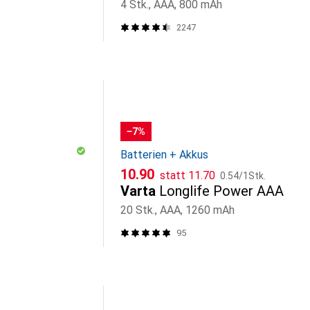
4 Stk., AAA, 800 mAh
2247
−7%
Batterien + Akkus
CHF
CHF
CHF
10.90
statt
11.70
0.54
/
1Stk.
Varta
Longlife Power AAA
20 Stk., AAA, 1260 mAh
95