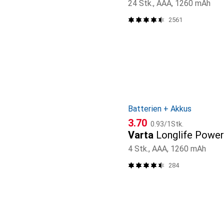
24 Stk., AAA, 1260 mAh
2561
Batterien + Akkus
CHF
CHF
3.70
0.93
/
1Stk.
Varta
Longlife Power
4 Stk., AAA, 1260 mAh
284