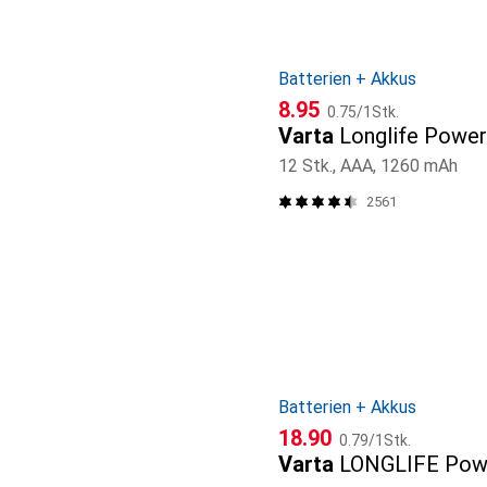
Batterien + Akkus
CHF
CHF
8.95
0.75
/
1Stk.
Varta
Longlife Power
12 Stk., AAA, 1260 mAh
2561
Batterien + Akkus
CHF
CHF
18.90
0.79
/
1Stk.
Varta
LONGLIFE Pow