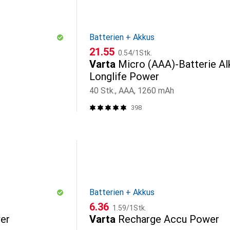
Batterien + Akkus
CHF
CHF
21.55
0.54
/
1Stk.
Varta
Micro (AAA)-Batterie Alk
Longlife Power
40 Stk., AAA, 1260 mAh
398
Batterien + Akkus
CHF
CHF
6.36
1.59
/
1Stk.
er
Varta
Recharge Accu Power