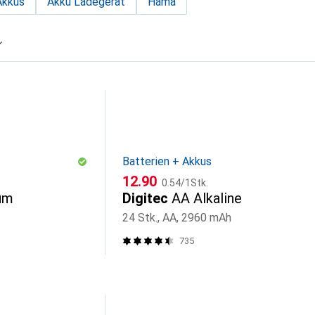
Akkus
Akku Ladegerät
Hama
Batterien + Akkus
CHF
CHF
12.90
0.54
/
1Stk.
um
Digitec
AA Alkaline
24 Stk., AA, 2960 mAh
735