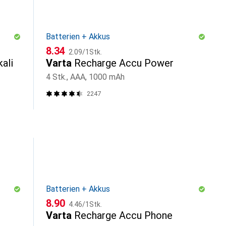
Batterien + Akkus
CHF
CHF
8.34
2.09
/
1Stk.
ali
Varta
Recharge Accu Power
4 Stk., AAA, 1000 mAh
2247
Batterien + Akkus
CHF
CHF
8.90
4.46
/
1Stk.
Varta
Recharge Accu Phone