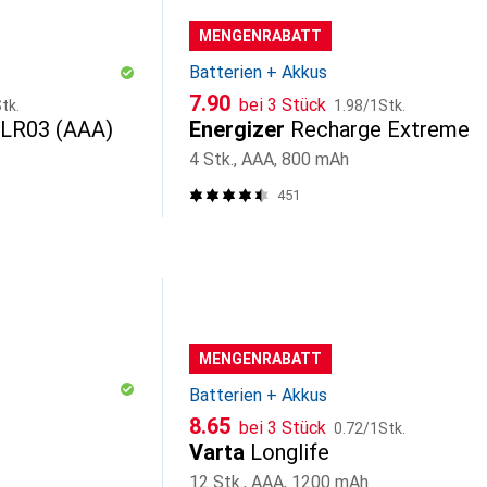
MENGENRABATT
Batterien + Akkus
CHF
CHF
7.90
bei 3 Stück
tk.
1.98
/
1Stk.
 LR03 (AAA)
Energizer
Recharge Extreme
4 Stk., AAA, 800 mAh
451
MENGENRABATT
Batterien + Akkus
CHF
CHF
8.65
bei 3 Stück
0.72
/
1Stk.
Varta
Longlife
12 Stk., AAA, 1200 mAh