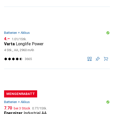
Batterien + Akkus
CHF
CHF
4.–
1.01
/
1Stk.
Varta
Longlife Power
4 Stk., AA, 2960 mAh
3665
MENGENRABATT
Batterien + Akkus
CHF
CHF
7.70
bei 3 Stück
0.77
/
1Stk.
Energizer
Industrial AA