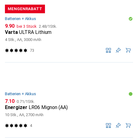
MENGENRABATT
Batterien + Akkus
CHF
CHF
9.90
bei 3 Stück
2.48
/
1Stk.
Varta
ULTRA Lithium
4 Stk., AA, 3000 mAh
73
Batterien + Akkus
CHF
CHF
7.10
0.71
/
1Stk.
Energizer
LR06 Mignon (AA)
10 Stk., AA, 2700 mAh
4