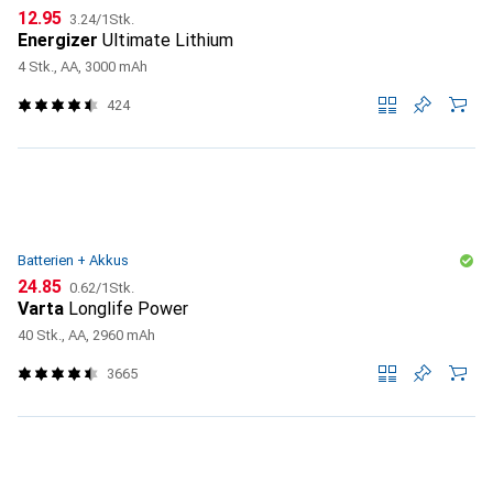
CHF
CHF
12.95
3.24
/
1Stk.
Energizer
Ultimate Lithium
4 Stk., AA, 3000 mAh
424
Batterien + Akkus
CHF
CHF
24.85
0.62
/
1Stk.
Varta
Longlife Power
40 Stk., AA, 2960 mAh
3665