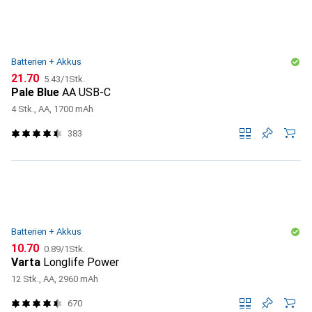
Batterien + Akkus
CHF
CHF
21.70
5.43
/
1Stk.
Pale Blue
AA USB-C
4 Stk., AA, 1700 mAh
383
Batterien + Akkus
CHF
CHF
10.70
0.89
/
1Stk.
Varta
Longlife Power
12 Stk., AA, 2960 mAh
670