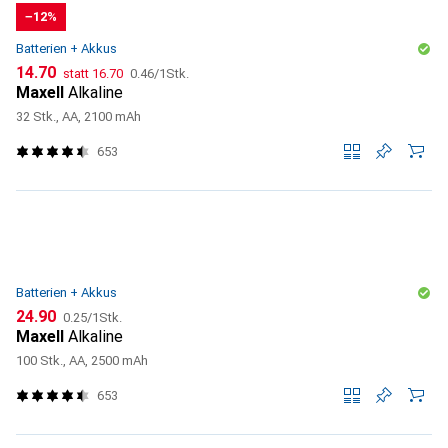
−12%
Batterien + Akkus
CHF
CHF
CHF
14.70
statt
16.70
0.46
/
1Stk.
Maxell
Alkaline
32 Stk., AA, 2100 mAh
653
Batterien + Akkus
CHF
CHF
24.90
0.25
/
1Stk.
Maxell
Alkaline
100 Stk., AA, 2500 mAh
653