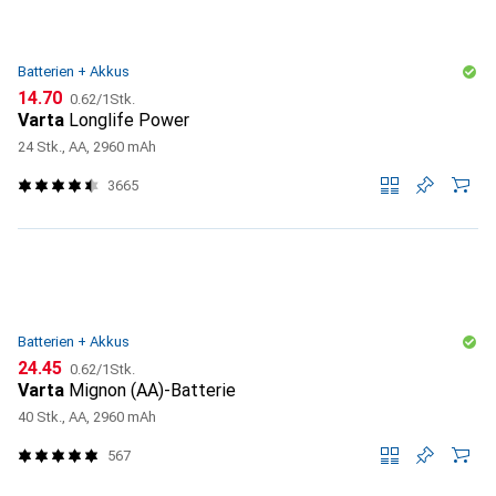
Batterien + Akkus
CHF
CHF
14.70
0.62
/
1Stk.
Varta
Longlife Power
24 Stk., AA, 2960 mAh
3665
Batterien + Akkus
CHF
CHF
24.45
0.62
/
1Stk.
Varta
Mignon (AA)-Batterie
40 Stk., AA, 2960 mAh
567