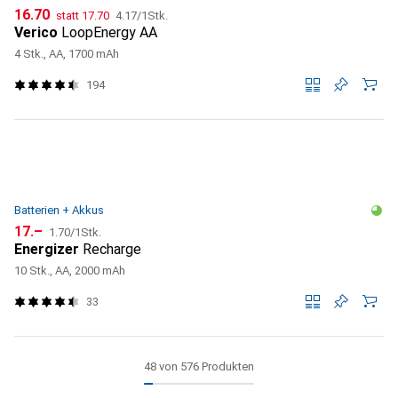
CHF
CHF
CHF
16.70
statt
17.70
4.17
/
1Stk.
Verico
LoopEnergy AA
4 Stk., AA, 1700 mAh
194
Batterien + Akkus
CHF
CHF
17.–
1.70
/
1Stk.
Energizer
Recharge
10 Stk., AA, 2000 mAh
33
48 von 576 Produkten