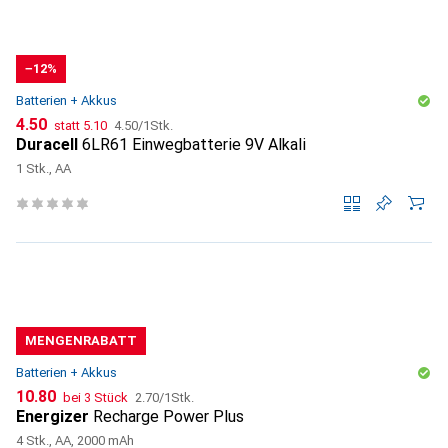
−12%
Batterien + Akkus
CHF
CHF
CHF
4.50
statt
5.10
4.50
/
1Stk.
Duracell
6LR61 Einwegbatterie 9V Alkali
1 Stk., AA
MENGENRABATT
Batterien + Akkus
CHF
CHF
10.80
bei 3 Stück
2.70
/
1Stk.
Energizer
Recharge Power Plus
4 Stk., AA, 2000 mAh