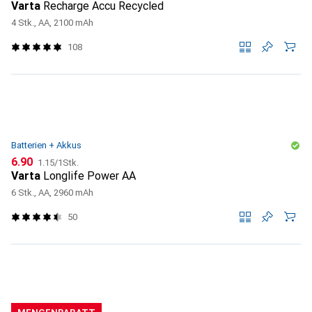
Varta
Recharge Accu Recycled
4 Stk., AA, 2100 mAh
108
Batterien + Akkus
CHF
CHF
6.90
1.15
/
1Stk.
Varta
Longlife Power AA
6 Stk., AA, 2960 mAh
50