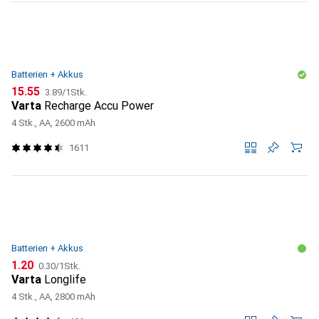
Batterien + Akkus
CHF
CHF
15.55
3.89
/
1Stk.
Varta
Recharge Accu Power
4 Stk., AA, 2600 mAh
1611
Batterien + Akkus
CHF
CHF
1.20
0.30
/
1Stk.
Varta
Longlife
4 Stk., AA, 2800 mAh