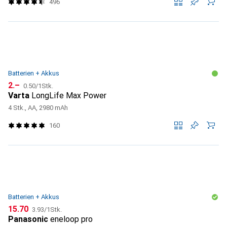
496
Batterien + Akkus
CHF
CHF
2.–
0.50
/
1Stk.
Varta
LongLife Max Power
4 Stk., AA, 2980 mAh
160
Batterien + Akkus
CHF
CHF
15.70
3.93
/
1Stk.
Panasonic
eneloop pro