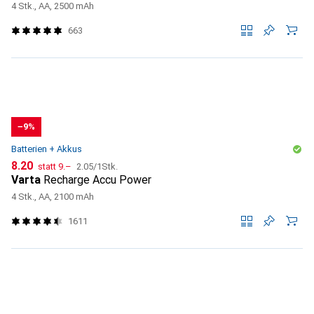
4 Stk., AA, 2500 mAh
663
−9%
Batterien + Akkus
CHF
CHF
CHF
8.20
statt
9.–
2.05
/
1Stk.
Varta
Recharge Accu Power
4 Stk., AA, 2100 mAh
1611