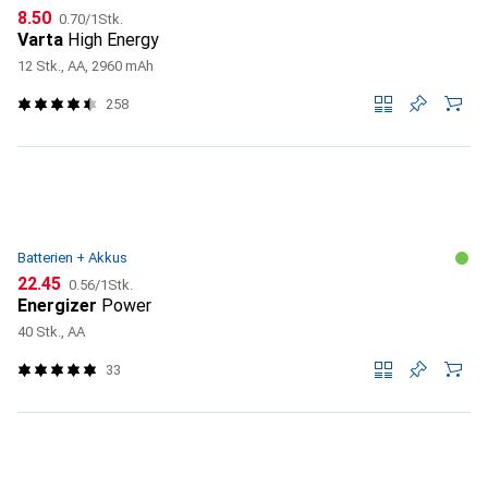
CHF
CHF
8.50
0.70
/
1Stk.
Varta
High Energy
12 Stk., AA, 2960 mAh
258
Batterien + Akkus
CHF
CHF
22.45
0.56
/
1Stk.
Energizer
Power
40 Stk., AA
33