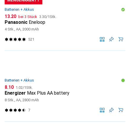
MENGENRABATT
Batterien + Akkus
CHF
CHF
13.20
bei 3 Stück
3.30
/
1Stk.
Panasonic
Eneloop
4 Stk., AA, 2000 mAh
521
Batterien + Akkus
CHF
CHF
8.10
1.02
/
1Stk.
Energizer
Max Plus AA battery
8 Stk., AA, 2800 mAh
7