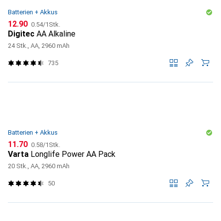
Batterien + Akkus
CHF
CHF
12.90
0.54
/
1Stk.
Digitec
AA Alkaline
24 Stk., AA, 2960 mAh
735
Batterien + Akkus
CHF
CHF
11.70
0.58
/
1Stk.
Varta
Longlife Power AA Pack
20 Stk., AA, 2960 mAh
50