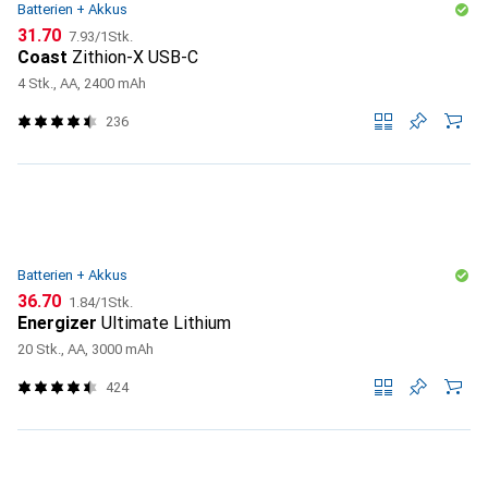
Batterien + Akkus
CHF
CHF
31.70
7.93
/
1Stk.
Coast
Zithion-X USB-C
4 Stk., AA, 2400 mAh
236
Batterien + Akkus
CHF
CHF
36.70
1.84
/
1Stk.
Energizer
Ultimate Lithium
20 Stk., AA, 3000 mAh
424