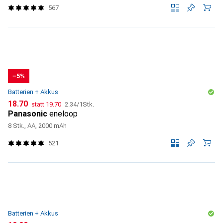
567
−5%
Batterien + Akkus
CHF
CHF
CHF
18.70
statt
19.70
2.34
/
1Stk.
Panasonic
eneloop
8 Stk., AA, 2000 mAh
521
Batterien + Akkus