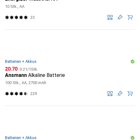
10 Stk., AA
23
Batterien + Akkus
CHF
CHF
20.70
0.21
/
1Stk.
Ansmann
Alkaline Batterie
100 Stk., AA, 2700 mAh
229
Batterien + Akkus