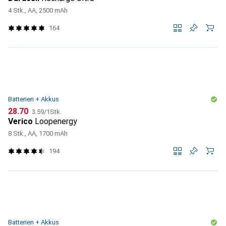
4 Stk., AA, 2500 mAh
164
Batterien + Akkus
CHF
CHF
28.70
3.59
/
1Stk.
Verico
Loopenergy
8 Stk., AA, 1700 mAh
194
Batterien + Akkus