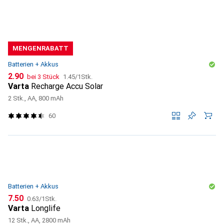
MENGENRABATT
Batterien + Akkus
CHF
CHF
2.90
bei 3 Stück
1.45
/
1Stk.
Varta
Recharge Accu Solar
2 Stk., AA, 800 mAh
60
Batterien + Akkus
CHF
CHF
7.50
0.63
/
1Stk.
Varta
Longlife
12 Stk., AA, 2800 mAh