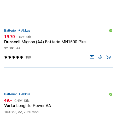
Batterien + Akkus
CHF
CHF
19.70
0.62
/
1Stk.
Duracell
Mignon (AA) Batterie MN1500 Plus
32 Stk., AA
189
Batterien + Akkus
CHF
CHF
49.–
0.49
/
1Stk.
Varta
Longlife Power AA
100 Stk., AA, 2960 mAh