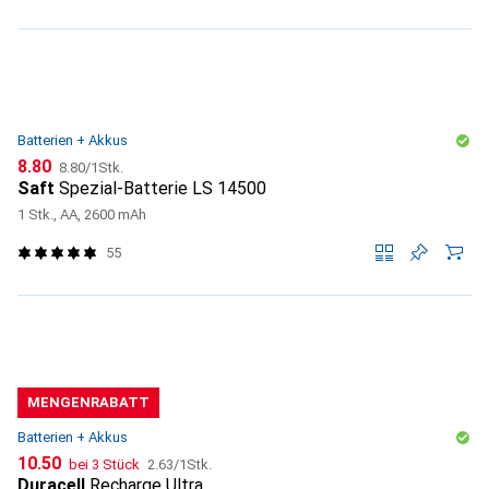
Batterien + Akkus
CHF
CHF
8.80
8.80
/
1Stk.
Saft
Spezial-Batterie LS 14500
1 Stk., AA, 2600 mAh
55
MENGENRABATT
Batterien + Akkus
CHF
CHF
10.50
bei 3 Stück
2.63
/
1Stk.
Duracell
Recharge Ultra