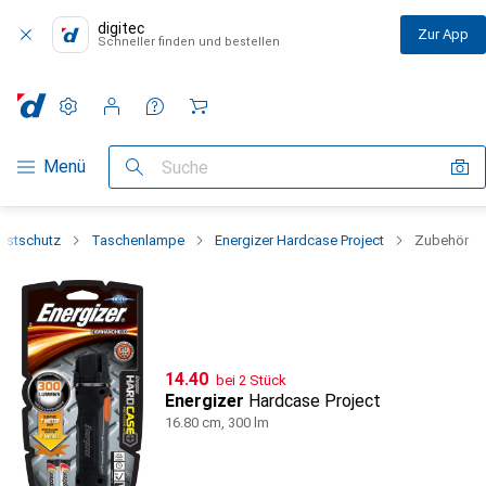
digitec
Zur App
Schneller finden und bestellen
Einstellungen
Kundenkonto
Vergleichslisten
Merklisten
Warenkorb
Navigation nach Kategorien
Menü
Suche
bstschutz
Taschenlampe
Energizer Hardcase Project
Zubehör
CHF
14.40
bei 2 Stück
Energizer
Hardcase Project
16.80 cm, 300 lm