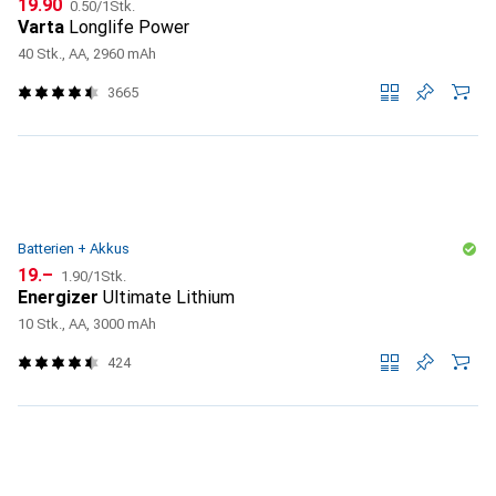
CHF
CHF
19.90
0.50
/
1Stk.
Varta
Longlife Power
40 Stk., AA, 2960 mAh
3665
Batterien + Akkus
CHF
CHF
19.–
1.90
/
1Stk.
Energizer
Ultimate Lithium
10 Stk., AA, 3000 mAh
424