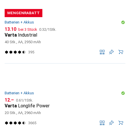
MENGENRABATT
Batterien + Akkus
CHF
CHF
13.10
bei 3 Stück
0.32
/
1Stk.
Varta
Industrial
40 Stk., AA, 2950 mAh
395
Batterien + Akkus
CHF
CHF
12.–
0.61
/
1Stk.
Varta
Longlife Power
20 Stk., AA, 2960 mAh
3665