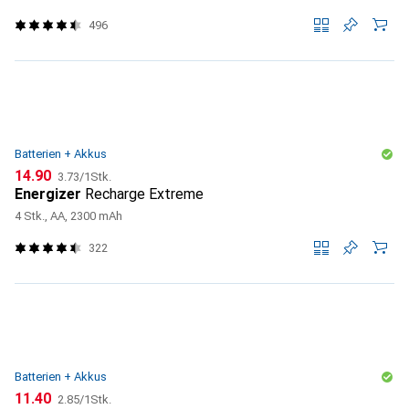
496
Batterien + Akkus
CHF
CHF
14.90
3.73
/
1Stk.
Energizer
Recharge Extreme
4 Stk., AA, 2300 mAh
322
Batterien + Akkus
CHF
CHF
11.40
2.85
/
1Stk.