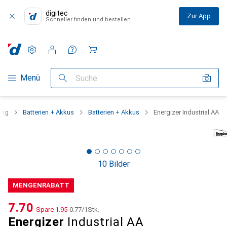
digitec
Zur App
Schneller finden und bestellen
Einstellungen
Kundenkonto
Vergleichslisten
Merklisten
Warenkorb
Navigation nach Kategorien
Menü
Suche
ung
Batterien + Akkus
Batterien + Akkus
Energizer Industrial AA
10 Bilder
MENGENRABATT
CHF
7.70
Spare
CHF
1.95
CHF
0.77
/
1Stk.
Energizer
Industrial AA