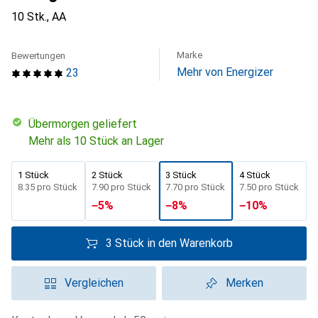
10 Stk., AA
Marke
Bewertungen
Mehr von Energizer
23
übermorgen geliefert
Mehr als 10 Stück an Lager
1 Stück
2 Stück
3 Stück
4 Stück
CHF
8.35
pro Stück
CHF
7.90
pro Stück
CHF
7.70
pro Stück
CHF
7.50
pro Stück
−
5
%
−
8
%
−
10
%
3 Stück in den Warenkorb
Vergleichen
Merken