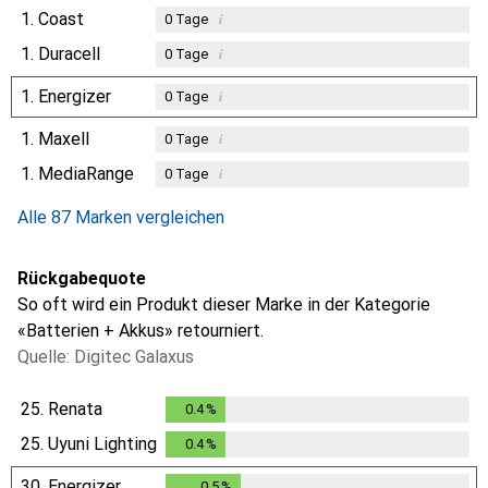
1.
Coast
i
0
Tage
1.
Duracell
i
0
Tage
1.
Energizer
i
0
Tage
1.
Maxell
i
0
Tage
1.
MediaRange
i
0
Tage
Alle 87 Marken vergleichen
Rückgabequote
So oft wird ein Produkt dieser Marke in der Kategorie
«Batterien + Akkus» retourniert.
Quelle: Digitec Galaxus
25.
Renata
0.4
%
0.4
%
25.
Uyuni Lighting
0.4
%
0.4
%
30.
Energizer
0.5
%
0.5
%