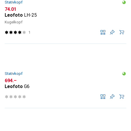
Stativkopf
CHF
74.01
Leofoto
LH-25
Kugelkopf
1
Stativkopf
CHF
694.–
Leofoto
G6