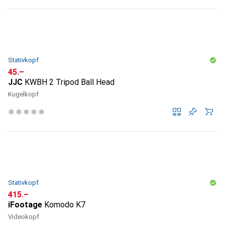
Stativkopf
CHF
45.–
JJC
KWBH 2 Tripod Ball Head
Kugelkopf
Stativkopf
CHF
415.–
iFootage
Komodo K7
Videokopf