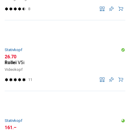
8
Stativkopf
CHF
26.70
Rollei
V5i
Videokopf
11
Stativkopf
CHF
161.–