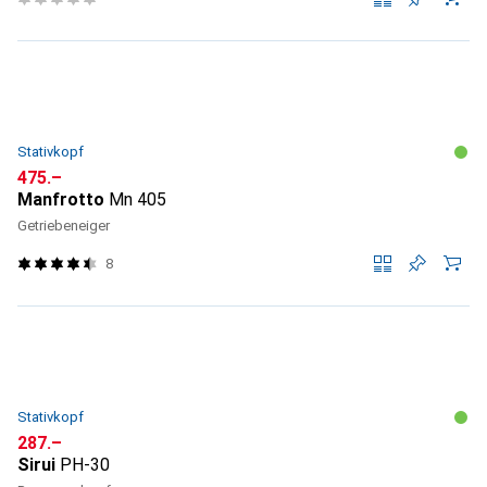
Stativkopf
CHF
475.–
Manfrotto
Mn 405
Getriebeneiger
8
Stativkopf
CHF
287.–
Sirui
PH-30