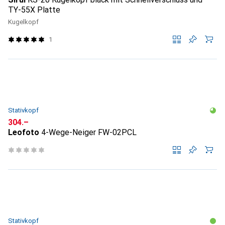
TY-55X Platte
Kugelkopf
1
Stativkopf
CHF
304.–
Leofoto
4-Wege-Neiger FW-02PCL
Stativkopf