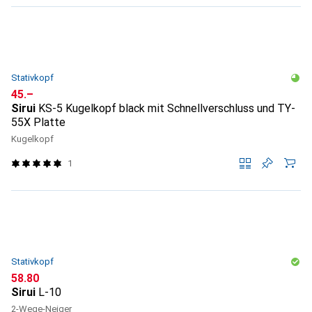
Stativkopf
CHF
45.–
Sirui
KS-5 Kugelkopf black mit Schnellverschluss und TY-
55X Platte
Kugelkopf
1
Stativkopf
CHF
58.80
Sirui
L-10
2-Wege-Neiger