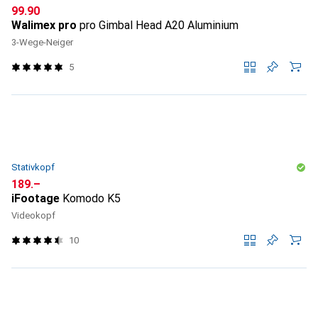
CHF
99.90
Walimex pro
pro Gimbal Head A20 Aluminium
3-Wege-Neiger
5
Stativkopf
CHF
189.–
iFootage
Komodo K5
Videokopf
10