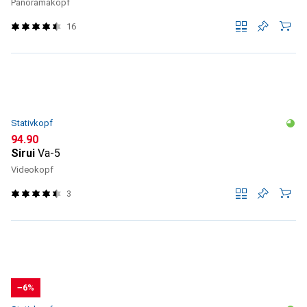
Panoramakopf
16
Stativkopf
CHF
94.90
Sirui
Va-5
Videokopf
3
−6%