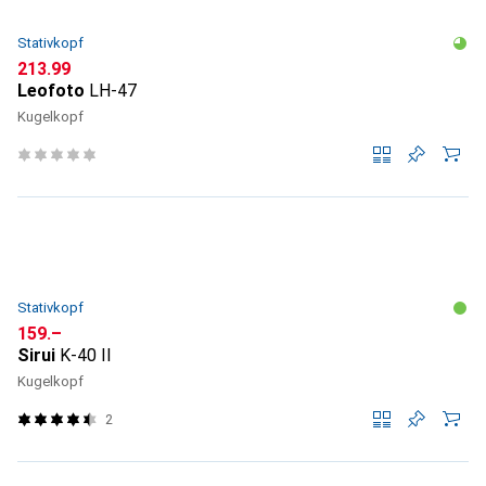
Stativkopf
CHF
213.99
Leofoto
LH-47
Kugelkopf
Stativkopf
CHF
159.–
Sirui
K-40 II
Kugelkopf
2