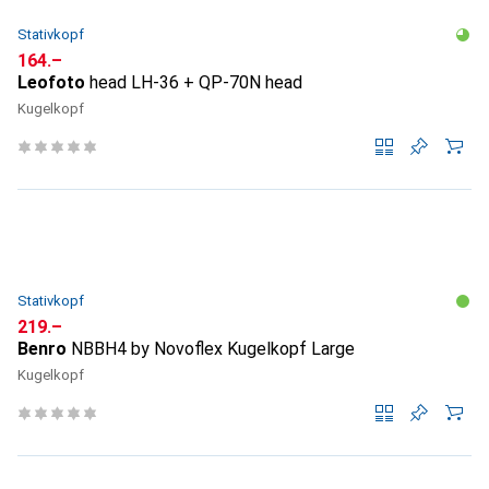
Stativkopf
CHF
164.–
Leofoto
head LH-36 + QP-70N head
Kugelkopf
Stativkopf
CHF
219.–
Benro
NBBH4 by Novoflex Kugelkopf Large
Kugelkopf