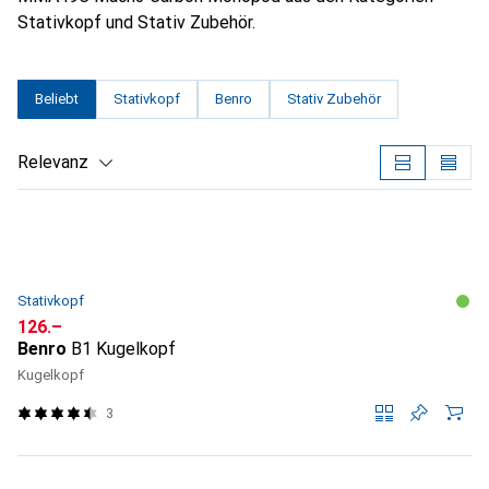
Stativkopf und Stativ Zubehör.
Beliebt
Stativkopf
Benro
Stativ Zubehör
Relevanz
Produktliste
Stativkopf
CHF
126.–
Benro
B1 Kugelkopf
Kugelkopf
3