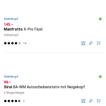
Stativkopf
CHF
145.–
Manfrotto
X-Pro Fluid
Videokopf
14
Stativkopf
CHF
99.–
Sirui
BA-WM Autoscheibenstativ mit Neigekopf
2-Wege-Neiger
2