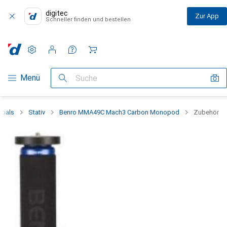
digitec
Zur App
Schneller finden und bestellen
Einstellungen
Kundenkonto
Vergleichslisten
Merklisten
Warenkorb
Navigation nach Kategorien
Menü
Suche
mbals
Stativ
Benro MMA49C Mach3 Carbon Monopod
Zubehör