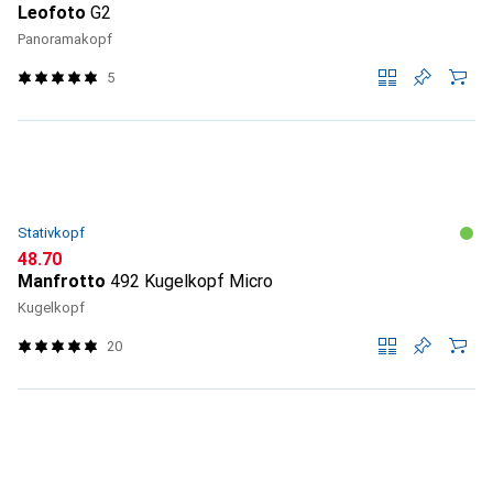
Leofoto
G2
Panoramakopf
5
Stativkopf
CHF
48.70
Manfrotto
492 Kugelkopf Micro
Kugelkopf
20