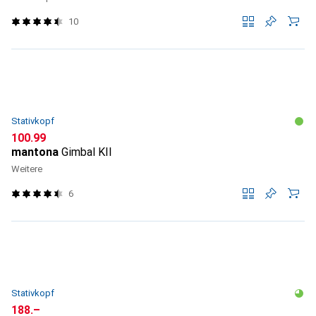
10
Stativkopf
CHF
100.99
mantona
Gimbal KII
Weitere
6
Stativkopf
CHF
188.–