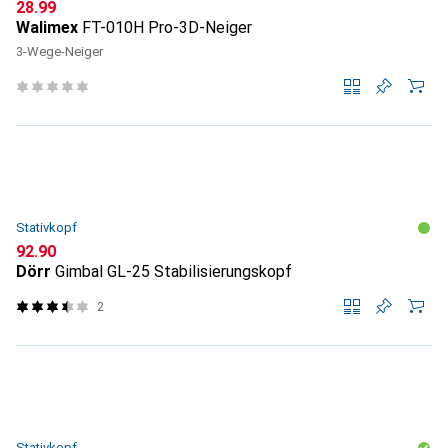
CHF
28.99
Walimex
FT-010H Pro-3D-Neiger
3-Wege-Neiger
Stativkopf
CHF
92.90
Dörr
Gimbal GL-25 Stabilisierungskopf
2
Stativkopf