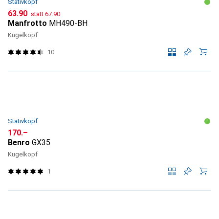
Stativkopf
CHF
CHF
63.90
statt
67.90
Manfrotto
MH490-BH
Kugelkopf
10
Stativkopf
CHF
170.–
Benro
GX35
Kugelkopf
1