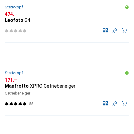
Stativkopf
CHF
474.–
Leofoto
G4
Stativkopf
CHF
171.–
Manfrotto
XPRO Getriebeneiger
Getriebeneiger
55