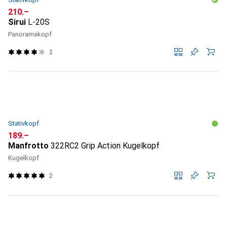
CHF
210.–
Sirui
L-20S
Panoramakopf
2
Stativkopf
CHF
189.–
Manfrotto
322RC2 Grip Action Kugelkopf
Kugelkopf
2