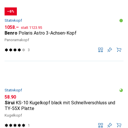
−6%
Stativkopf
CHF
CHF
1058.–
statt
1123.95
Benro
Polaris Astro 3-Achsen-Kopf
Panoramakopf
3
Stativkopf
CHF
58.90
Sirui
KS-10 Kugelkopf black mit Schnellverschluss und
TY-55X Platte
Kugelkopf
1