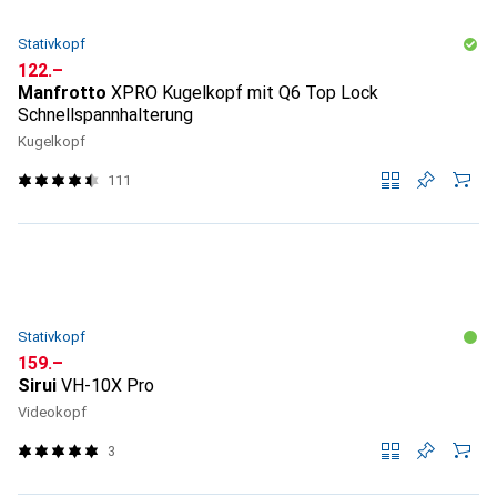
Stativkopf
CHF
122.–
Manfrotto
XPRO Kugelkopf mit Q6 Top Lock
Schnellspannhalterung
Kugelkopf
111
Stativkopf
CHF
159.–
Sirui
VH-10X Pro
Videokopf
3