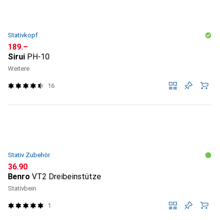
Stativkopf
CHF
189.–
Sirui
PH-10
Weitere
16
Stativ Zubehör
CHF
36.90
Benro
VT2 Dreibeinstütze
Stativbein
1