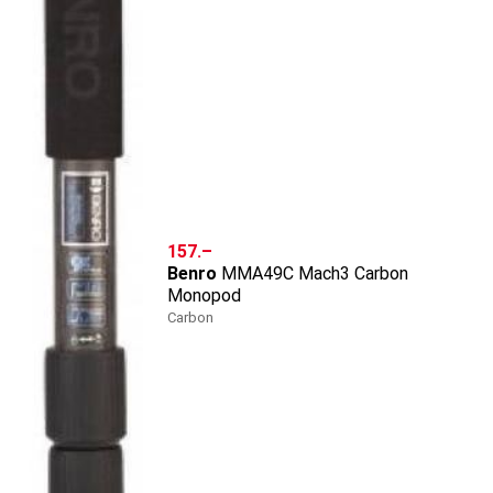
CHF
157.–
Benro
MMA49C Mach3 Carbon
Monopod
Carbon