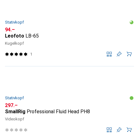
Stativkopf
CHF
94.–
Leofoto
LB-65
Kugelkopf
1
Stativkopf
CHF
297.–
SmallRig
Professional Fluid Head PH8
Videokopf