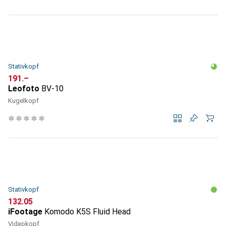
Stativkopf
CHF
191.–
Leofoto
BV-10
Kugelkopf
Stativkopf
CHF
132.05
iFootage
Komodo K5S Fluid Head
Videokopf