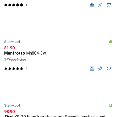
1
Stativkopf
CHF
81.90
Manfrotto
Mh804-3w
3-Wege-Neiger
4
Stativkopf
CHF
98.90
Sirui
KS-20 Kugelkopf black mit Schnellverschluss und