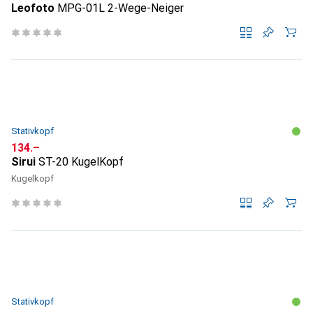
Leofoto
MPG-01L 2-Wege-Neiger
Stativkopf
CHF
134.–
Sirui
ST-20 KugelKopf
Kugelkopf
Stativkopf