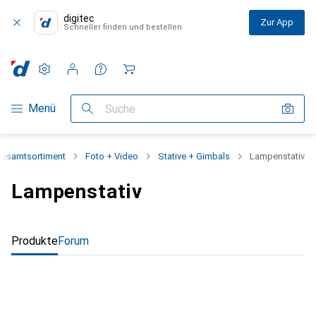
digitec
Zur App
Schneller finden und bestellen
Einstellungen
Kundenkonto
Vergleichslisten
Merklisten
Warenkorb
Navigation nach Kategorien
Menü
Suche
esamtsortiment
Foto + Video
Stative + Gimbals
Lampenstativ
Lampenstativ
Produkte
Forum