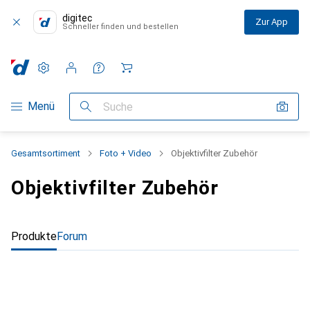
digitec
Zur App
Schneller finden und bestellen
Einstellungen
Kundenkonto
Vergleichslisten
Merklisten
Warenkorb
Navigation nach Kategorien
Menü
Suche
Gesamtsortiment
Foto + Video
Objektivfilter Zubehör
Objektivfilter Zubehör
Produkte
Forum