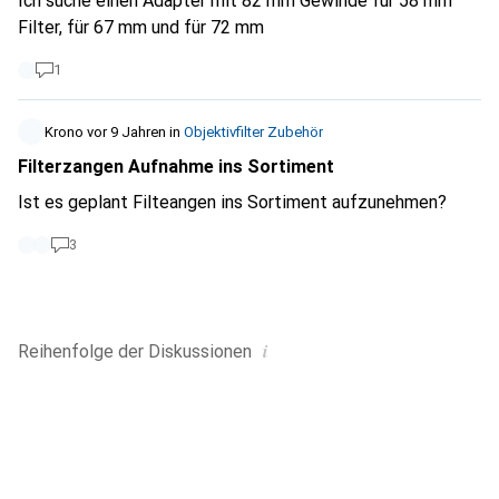
Ich suche einen Adapter mit 82 mm Gewinde für 58 mm
Filter, für 67 mm und für 72 mm
1
Krono
vor 9 Jahren
in
Objektivfilter Zubehör
Filterzangen Aufnahme ins Sortiment
Ist es geplant Filteangen ins Sortiment aufzunehmen?
3
i
Reihenfolge der
Diskussionen