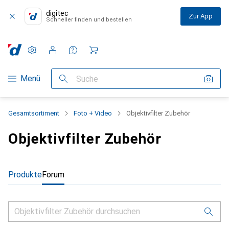
digitec
Zur App
Schneller finden und bestellen
Einstellungen
Kundenkonto
Vergleichslisten
Merklisten
Warenkorb
Navigation nach Kategorien
Menü
Suche
Gesamtsortiment
Foto + Video
Objektivfilter Zubehör
Objektivfilter Zubehör
Produkte
Forum