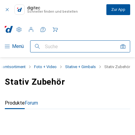
digitec
Zur App
Schneller finden und bestellen
Einstellungen
Kundenkonto
Vergleichslisten
Merklisten
Warenkorb
Navigation nach Kategorien
Menü
Suche
samtsortiment
Foto + Video
Stative + Gimbals
Stativ Zubehör
Stativ Zubehör
Produkte
Forum