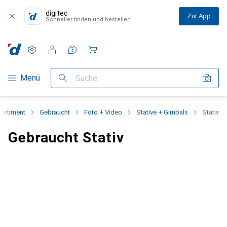
digitec
Zur App
Schneller finden und bestellen
Einstellungen
Kundenkonto
Vergleichslisten
Merklisten
Warenkorb
Navigation nach Kategorien
Menü
Suche
ortiment
Gebraucht
Foto + Video
Stative + Gimbals
Stativ
Gebraucht Stativ