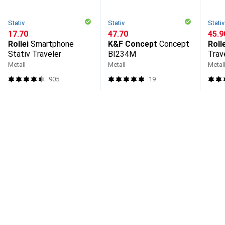
Stativ
Stativ
Stativ
CHF
17.70
CHF
47.70
CHF
45.9
Rollei
Smartphone
K&F Concept
Concept
Roll
Stativ Traveler
BI234M
Trav
Metall
Metall
Metal
905
19