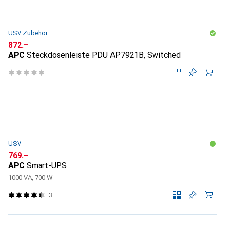
USV Zubehör
CHF
872.–
APC
Steckdosenleiste PDU AP7921B, Switched
USV
CHF
769.–
APC
Smart-UPS
1000 VA, 700 W
3