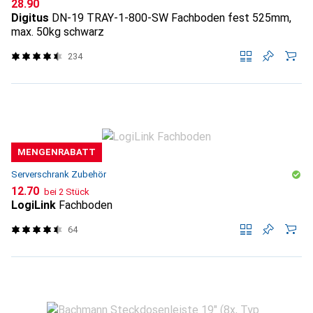
CHF
28.90
Digitus
DN-19 TRAY-1-800-SW Fachboden fest 525mm,
max. 50kg schwarz
234
MENGENRABATT
Serverschrank Zubehör
CHF
12.70
bei 2 Stück
LogiLink
Fachboden
64