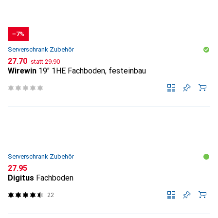
−7%
Serverschrank Zubehör
CHF
CHF
27.70
statt
29.90
Wirewin
19" 1HE Fachboden, festeinbau
Serverschrank Zubehör
CHF
27.95
Digitus
Fachboden
22