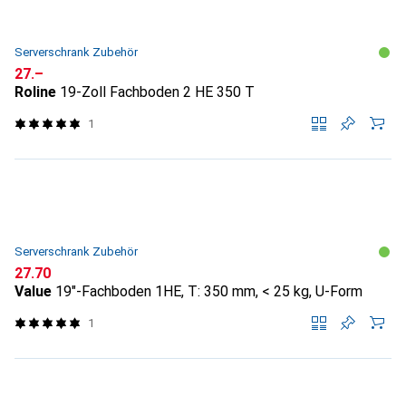
Serverschrank Zubehör
CHF
27.–
Roline
19-Zoll Fachboden 2 HE 350 T
1
Serverschrank Zubehör
CHF
27.70
Value
19"-Fachboden 1HE, T: 350 mm, < 25 kg, U-Form
1