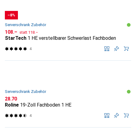
−8%
Serverschrank Zubehör
CHF
CHF
108.–
statt
118.–
StarTech
1 HE verstellbarer Schwerlast Fachboden
4
Serverschrank Zubehör
CHF
28.70
Roline
19-Zoll Fachboden 1 HE
4