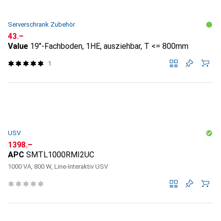
Serverschrank Zubehör
CHF
43.–
Value
19"-Fachboden, 1HE, ausziehbar, T <= 800mm
1
USV
CHF
1398.–
APC
SMTL1000RMI2UC
1000 VA, 800 W, Line-Interaktiv USV