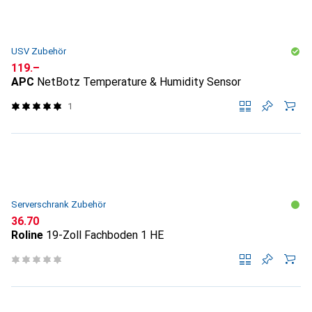
USV Zubehör
CHF
119.–
APC
NetBotz Temperature & Humidity Sensor
1
Serverschrank Zubehör
CHF
36.70
Roline
19-Zoll Fachboden 1 HE