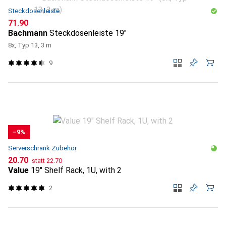
Steckdosenleiste
CHF
71.90
Bachmann
Steckdosenleiste 19"
8x, Typ 13, 3 m
9
−9%
Serverschrank Zubehör
CHF
CHF
20.70
statt
22.70
Value
19" Shelf Rack, 1U, with 2
2