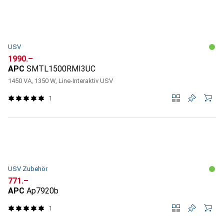
USV
CHF
1990.–
APC
SMTL1500RMI3UC
1450 VA, 1350 W, Line-Interaktiv USV
1
USV Zubehör
CHF
771.–
APC
Ap7920b
1