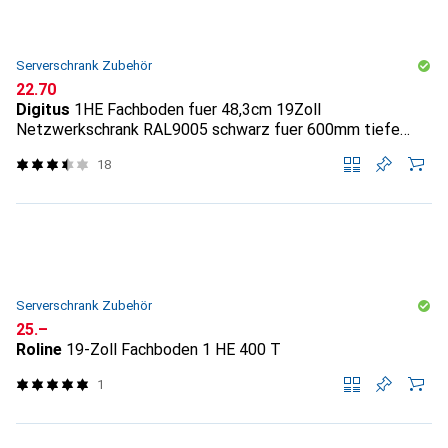
Serverschrank Zubehör
CHF
22.70
Digitus
1HE Fachboden fuer 48,3cm 19Zoll
Netzwerkschrank RAL9005 schwarz fuer 600mm tiefe
Schraen...
18
Serverschrank Zubehör
CHF
25.–
Roline
19-Zoll Fachboden 1 HE 400 T
1