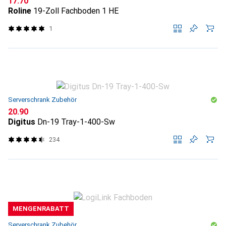
CHF
17.70
Roline
19-Zoll Fachboden 1 HE
1
Serverschrank Zubehör
CHF
20.90
Digitus
Dn-19 Tray-1-400-Sw
234
MENGENRABATT
Serverschrank Zubehör