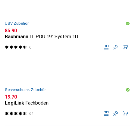
USV Zubehör
CHF
85.90
Bachmann
IT PDU 19" System 1U
6
Serverschrank Zubehör
CHF
19.70
LogiLink
Fachboden
64