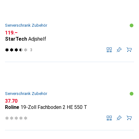
Serverschrank Zubehör
CHF
119.–
StarTech
Adjshelf
3
Serverschrank Zubehör
CHF
37.70
Roline
19-Zoll Fachboden 2 HE 550 T