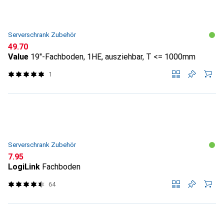
Serverschrank Zubehör
CHF
49.70
Value
19"-Fachboden, 1HE, ausziehbar, T <= 1000mm
1
Serverschrank Zubehör
CHF
7.95
LogiLink
Fachboden
64