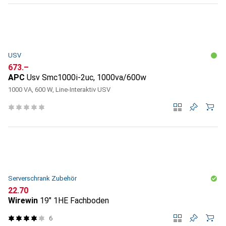
USV
CHF
673.–
APC
Usv Smc1000i-2uc, 1000va/600w
1000 VA, 600 W, Line-Interaktiv USV
Serverschrank Zubehör
CHF
22.70
Wirewin
19" 1HE Fachboden
6