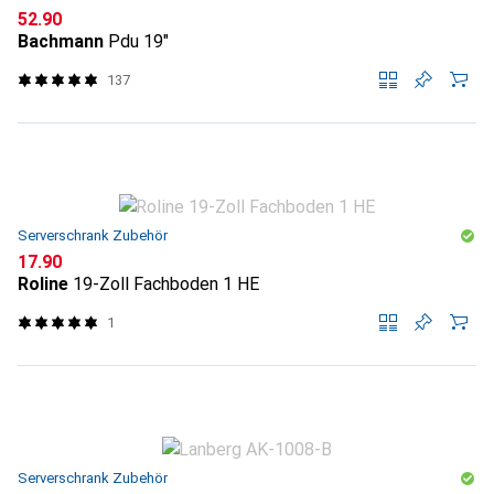
CHF
52.90
Bachmann
Pdu 19"
137
Serverschrank Zubehör
CHF
17.90
Roline
19-Zoll Fachboden 1 HE
1
Serverschrank Zubehör