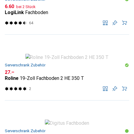
CHF
6.60
bei 2 Stück
LogiLink
Fachboden
64
Serverschrank Zubehör
CHF
27.–
Roline
19-Zoll Fachboden 2 HE 350 T
2
Serverschrank Zubehör