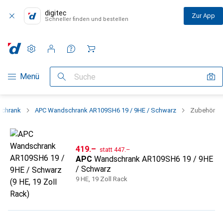
digitec
Zur App
Schneller finden und bestellen
Einstellungen
Kundenkonto
Vergleichslisten
Merklisten
Warenkorb
Navigation nach Kategorien
Menü
Suche
schrank
APC Wandschrank AR109SH6 19 / 9HE / Schwarz
Zubehör
CHF
CHF
419.–
statt
447.–
APC
Wandschrank AR109SH6 19 / 9HE
/ Schwarz
9 HE, 19 Zoll Rack