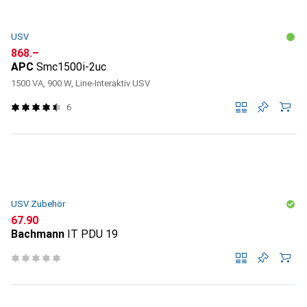
USV
CHF
868.–
APC
Smc1500i-2uc
1500 VA, 900 W, Line-Interaktiv USV
6
USV Zubehör
CHF
67.90
Bachmann
IT PDU 19