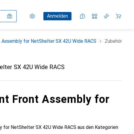
Einstellungen
Kundenkonto
Vergleichslisten
Merklisten
Warenkorb
Anmelden
t Assembly for NetShelter SX 42U Wide RACS
Zubehör
helter SX 42U Wide RACS
nt Front Assembly for
y for NetShelter SX 42U Wide RACS aus den Kategorien