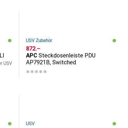
USV Zubehör
CHF
872.–
LI
APC
Steckdosenleiste PDU
AP7921B, Switched
er USV
USV