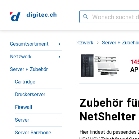
Suche
Navigation nach Kategorien
Gesamtsortiment
Netzwerk
Server + Zubehö
Gesamtsortiment
Netzwerk
CH
14
AP
Server + Zubehör
Cartridge
Druckerserver
Zubehör fü
Firewall
NetShelter
Server
Hier findest du passendes
Server Barebone