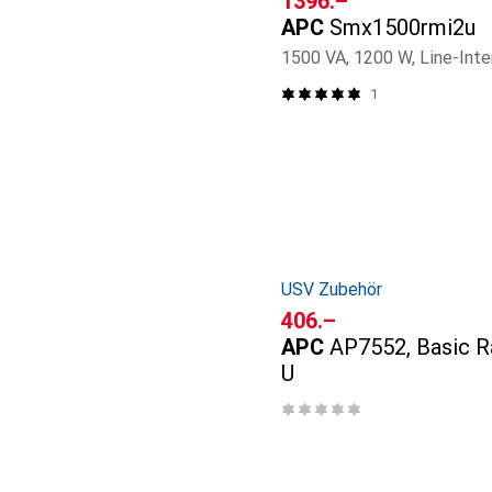
CHF
1396.–
APC
Smx1500rmi2u
1500 VA, 1200 W, Line-Inte
1
USV Zubehör
CHF
406.–
APC
AP7552, Basic R
U