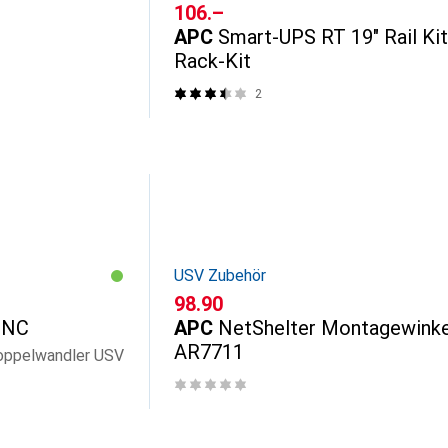
CHF
106.–
APC
Smart-UPS RT 19" Rail Kit
Rack-Kit
2
USV Zubehör
CHF
98.90
-NC
APC
NetShelter Montagewinke
AR7711
Doppelwandler USV