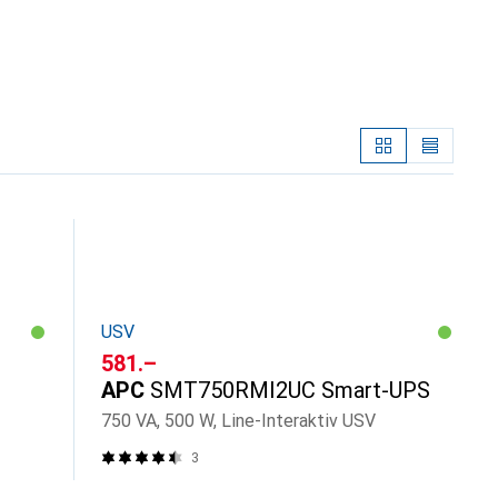
USV
CHF
581.–
APC
SMT750RMI2UC Smart-UPS
750 VA, 500 W, Line-Interaktiv USV
3