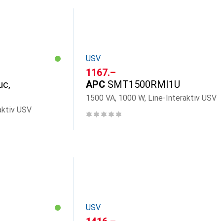
USV
CHF
1167.–
uc,
APC
SMT1500RMI1U
1500 VA, 1000 W, Line-Interaktiv USV
aktiv USV
USV