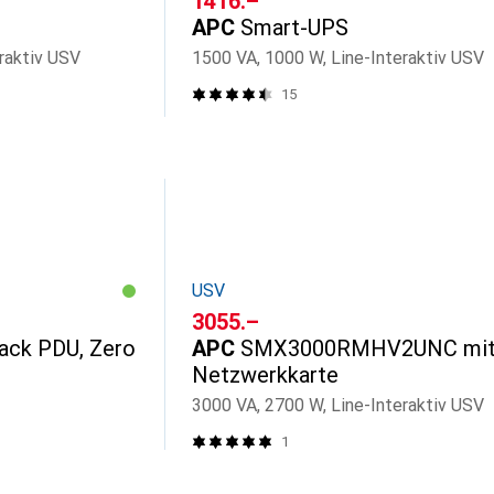
CHF
1416.–
APC
Smart-UPS
raktiv USV
1500 VA, 1000 W, Line-Interaktiv USV
15
USV
CHF
3055.–
ack PDU, Zero
APC
SMX3000RMHV2UNC mi
Netzwerkkarte
3000 VA, 2700 W, Line-Interaktiv USV
1