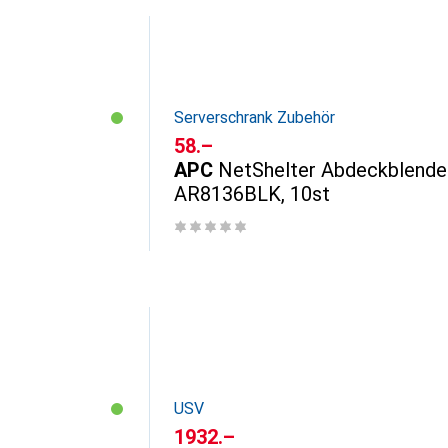
Serverschrank Zubehör
CHF
58.–
APC
NetShelter Abdeckblende
AR8136BLK, 10st
USV
CHF
1932.–