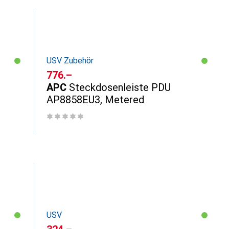
USV Zubehör
CHF
776.–
APC
Steckdosenleiste PDU
AP8858EU3, Metered
USV