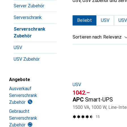
USV, USV Zubehör und Serv
Server Zubehör
Serverschrank
Beliebt
USV
USV
Serverschrank
Zubehör
Sortieren nach
:
Relevanz
USV
Produktliste
USV Zubehör
Angebote
USV
Ausverkauf
CHF
1042.–
Serverschrank
APC
Smart-UPS
Zubehör
1500 VA, 1000 W, Line-Inte
Gebraucht
15
Serverschrank
Zubehör