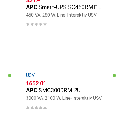
CHF
324.–
APC
Smart-UPS SC450RMI1U
450 VA, 280 W, Line-Interaktiv USV
USV
CHF
1662.01
t
APC
SMC3000RMI2U
3000 VA, 2100 W, Line-Interaktiv USV