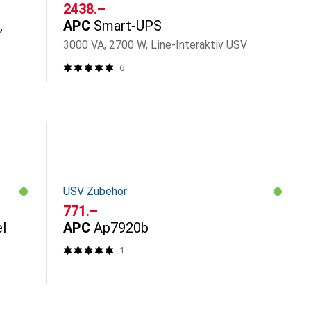
CHF
2438.–
,
APC
Smart-UPS
3000 VA, 2700 W, Line-Interaktiv USV
6
USV Zubehör
CHF
771.–
l
APC
Ap7920b
1