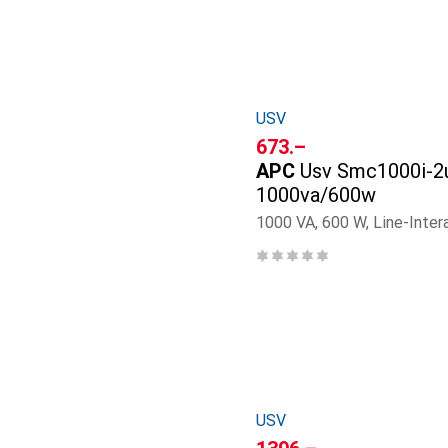
USV
CHF
673.–
APC
Usv Smc1000i-2
1000va/600w
1000 VA, 600 W, Line-Inter
USV