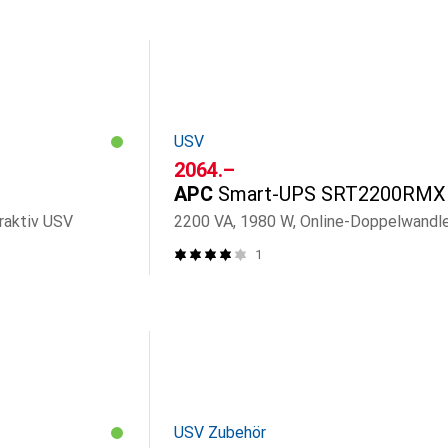
USV
CHF
2064.–
APC
Smart-UPS SRT2200RMX
raktiv USV
2200 VA, 1980 W, Online-Doppelwandl
1
USV Zubehör