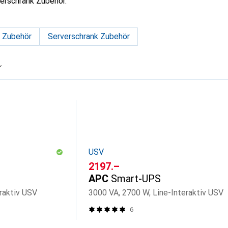
erschrank Zubehör.
 Zubehör
Serverschrank Zubehör
USV
CHF
2197.–
APC
Smart-UPS
raktiv USV
3000 VA, 2700 W, Line-Interaktiv USV
6