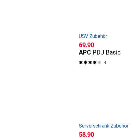
USV Zubehör
CHF
69.90
APC
PDU Basic
4
Serverschrank Zubehör
CHF
58.90