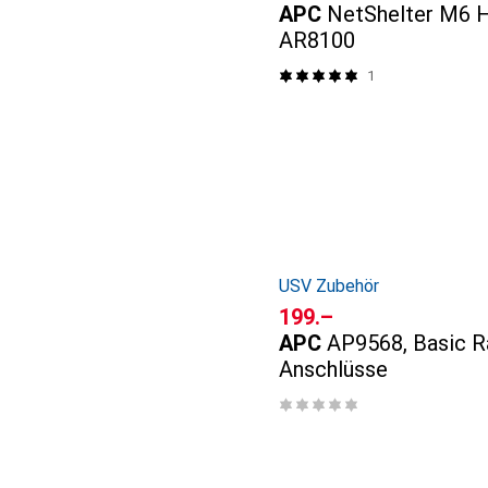
APC
NetShelter M6 H
AR8100
1
USV Zubehör
CHF
199.–
APC
AP9568, Basic R
Anschlüsse