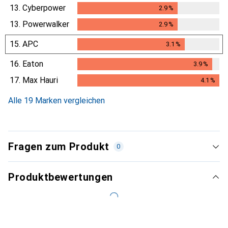
13.
Cyberpower
2.9
%
2.9
%
13.
Powerwalker
2.9
%
2.9
%
15.
APC
3.1
%
3.1
%
16.
Eaton
3.9
%
3.9
%
17.
Max Hauri
4.1
%
4.1
%
Alle 19 Marken vergleichen
Fragen zum Produkt
0
Produktbewertungen