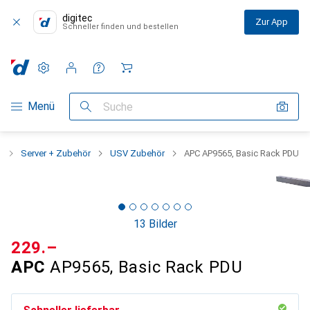
digitec
Zur App
Schneller finden und bestellen
Einstellungen
Kundenkonto
Vergleichslisten
Merklisten
Warenkorb
Navigation nach Kategorien
Menü
Suche
k
Server + Zubehör
USV Zubehör
APC AP9565, Basic Rack PDU
13 Bilder
CHF
229.–
APC
AP9565, Basic Rack PDU