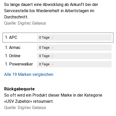
So lange dauert eine Abwicklung ab Ankunft bei der
Servicestelle bis Wiedererhalt in Arbeitstagen im
Durchschnitt.
Quelle: Digitec Galaxus
1.
APC
i
0
Tage
1.
Armac
i
0
Tage
1.
Online
i
0
Tage
1.
Powerwalker
i
0
Tage
Alle 19 Marken vergleichen
Rückgabequote
So oft wird ein Produkt dieser Marke in der Kategorie
«USV Zubehör» retourniert.
Quelle: Digitec Galaxus