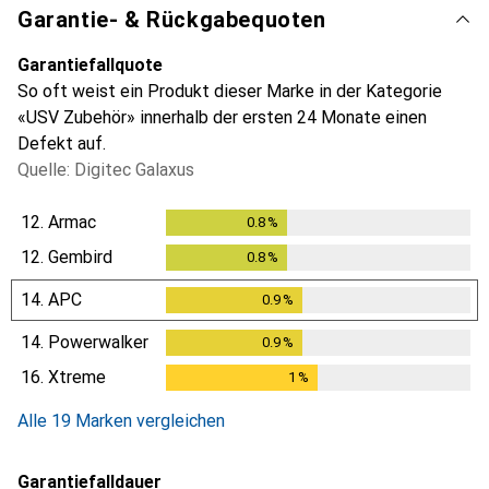
Garantie- & Rückgabequoten
Garantiefallquote
So oft weist ein Produkt dieser Marke in der Kategorie
«USV Zubehör» innerhalb der ersten 24 Monate einen
Defekt auf.
Quelle: Digitec Galaxus
12.
Armac
0.8
%
0.8
%
12.
Gembird
0.8
%
0.8
%
14.
APC
0.9
%
0.9
%
14.
Powerwalker
0.9
%
0.9
%
16.
Xtreme
1
%
1
%
Alle 19 Marken vergleichen
Garantiefalldauer