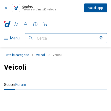
digitec
Vai all'app
Trova e ordina più veloce
Impostazioni
Conto cliente
Liste di confronto
Liste dei desideri
Carrello
Categoria Navigazione
Menu
Cerca
Tutte le categorie
Veicoli
Veicoli
Veicoli
Scopri
Forum