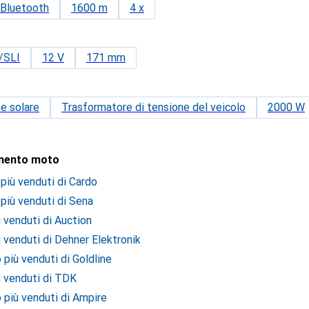
Bluetooth
1600 m
4 x
/SLI
12 V
171 mm
e solare
Trasformatore di tensione del veicolo
2000 W
iamento moto
più venduti di Cardo
più venduti di Sena
ù venduti di Auction
ù venduti di Dehner Elektronik
 più venduti di Goldline
ù venduti di TDK
 più venduti di Ampire