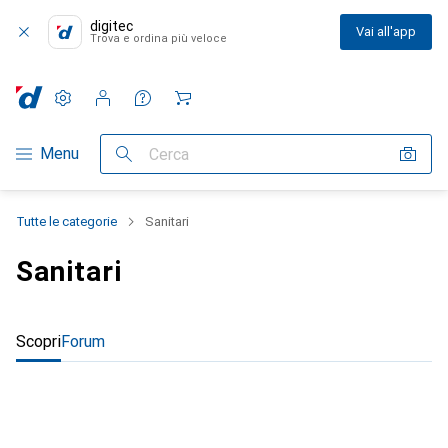
digitec
Vai all'app
Trova e ordina più veloce
Impostazioni
Conto cliente
Liste di confronto
Liste dei desideri
Carrello
Categoria Navigazione
Menu
Cerca
Tutte le categorie
Sanitari
Sanitari
Scopri
Forum