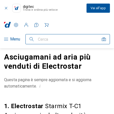
digitec
Vai all'app
Trova e ordina più veloce
Impostazioni
Conto cliente
Liste di confronto
Liste dei desideri
Carrello
Categoria Navigazione
Menu
Cerca
Asciugamani ad aria più
venduti di Electrostar
Questa pagina è sempre aggiornata e si aggiorna
i
automaticamente.
1. Electrostar
Starmix T-C1