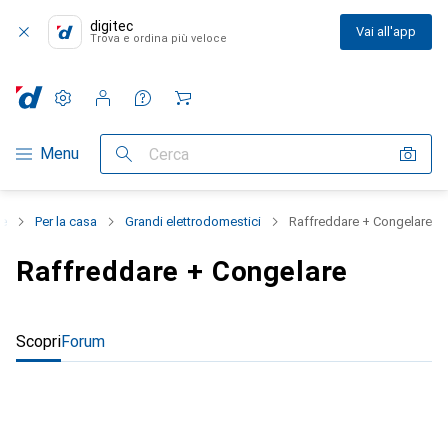
digitec
Vai all'app
Trova e ordina più veloce
Impostazioni
Conto cliente
Liste di confronto
Liste dei desideri
Carrello
Categoria Navigazione
Menu
Cerca
ie
Per la casa
Grandi elettrodomestici
Raffreddare + Congelare
Raffreddare + Congelare
Scopri
Forum