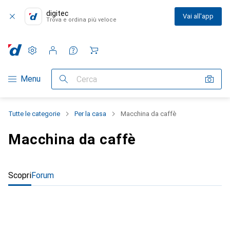
digitec
Vai all'app
Trova e ordina più veloce
Impostazioni
Conto cliente
Liste di confronto
Liste dei desideri
Carrello
Categoria Navigazione
Menu
Cerca
Tutte le categorie
Per la casa
Macchina da caffè
Macchina da caffè
Scopri
Forum